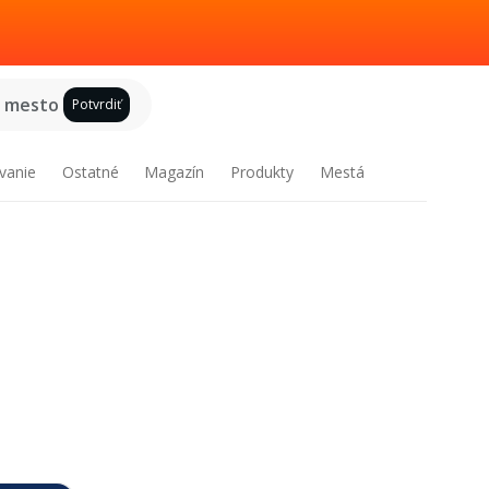
e mesto
Potvrdiť
vanie
Ostatné
Magazín
Produkty
Mestá