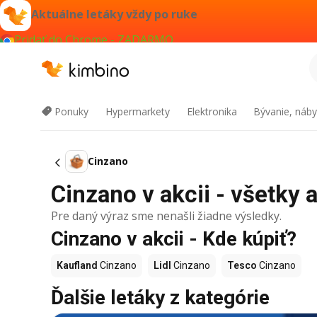
Aktuálne letáky vždy po ruke
Pridať do Chrome - ZADARMO
Ponuky
Hypermarkety
Elektronika
Bývanie, náby
Cinzano
Cinzano v akcii - všetky 
Pre daný výraz sme nenašli žiadne výsledky.
Cinzano v akcii - Kde kúpiť?
Kaufland
Cinzano
Lidl
Cinzano
Tesco
Cinzano
Ďalšie letáky z kategórie