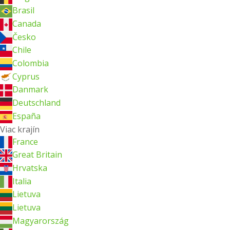
Brasil
Canada
Česko
Chile
Colombia
Cyprus
Danmark
Deutschland
España
Viac krajín
France
Great Britain
Hrvatska
Italia
Lietuva
Lietuva
Magyarország