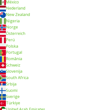
México
Nederland
New Zealand
Nigeria
Norge
Österreich
Perú
Polska
Portugal
România
Schweiz
Slovenija
South Africa
Srbija
Suomi
Sverige
Türkiye
United Arab Emirates