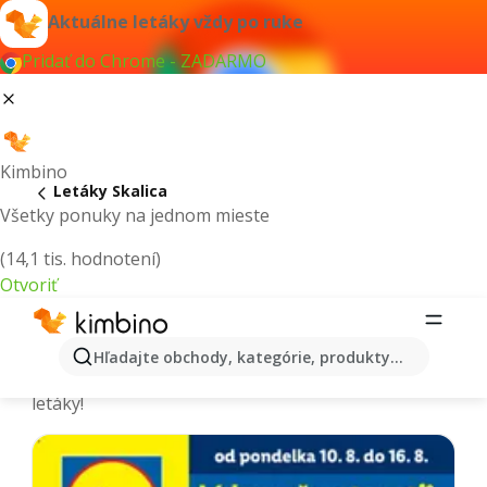
Aktuálne letáky vždy po ruke
Pridať do Chrome - ZADARMO
Kimbino
Letáky Skalica
Všetky ponuky na jednom mieste
(14,1 tis. hodnotení)
Otvoriť
Skalica - Aktuálne letáky a katalógy
Hľadajte obchody, kategórie, produkty...
Vyberáme tie najaktuálnejšie a najobľúbenejšie
letáky!