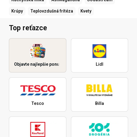
Krúpy
Teplovzdušná frítéza
Kvety
Top reťazce
Objavte najlepšie ponuky
Lidl
Tesco
Billa