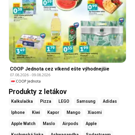
COOP Jednota cez víkend ešte výhodnejšie
07.08.2026
-
09.08.2026
COOP Jednota
Produkty z letákov
Kalkulačka
Pizza
LEGO
Samsung
Adidas
Iphone
Kiwi
Kapor
Mango
Xiaomi
Apple Watch
Maslo
Airpods
Apple
Kuchynská linka
Ashwagandha
Sodastream