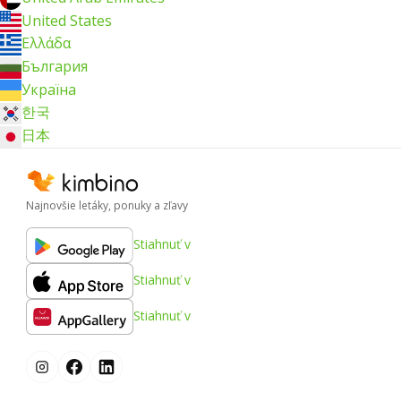
United States
Ελλάδα
България
Україна
한국
日本
Najnovšie letáky, ponuky a zľavy
Stiahnuť v
Stiahnuť v
Stiahnuť v