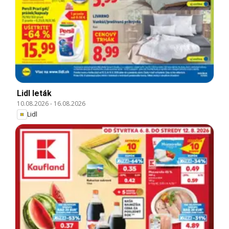
Lidl leták
10.08.2026
-
16.08.2026
Lidl