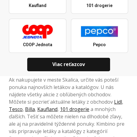
Kaufland
101 drogerie
COOP Jednota
Pepco
Viac reťazcov
Ak nakupujete v meste Skalica, určite vás poteší
ponuka najnovších letákov a katalógov. U nás
nájdete všetky akcie z obľúbených obchodov.
Môžete si pozrieť aktuálne letáky z obchodov
Lidl
,
Tesco
,
Billa
,
Kaufland
,
101 drogerie
a mnohých
ďalších. Tešiť sa môžete nielen na dlhodobé zľavy,
ale aj na pravidelné týždenné ponuky. Kimbino pre
vás pripravuje letáky a katalógy z kategórií