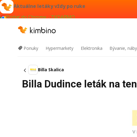
Aktuálne letáky vždy po ruke
Pridať do Chrome - ZADARMO
Ponuky
Hypermarkety
Elektronika
Bývanie, náby
Billa Skalica
Billa Dudince leták na t