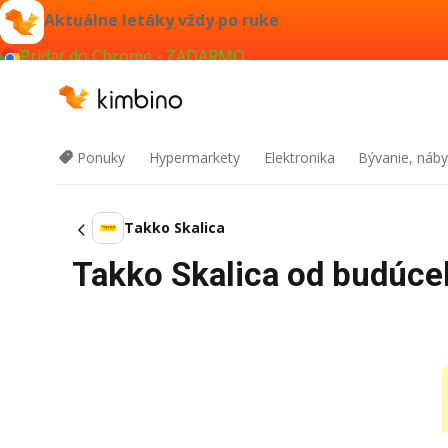
Aktuálne letáky vždy po ruke
Pridať do Chrome - ZADARMO
Ponuky
Hypermarkety
Elektronika
Bývanie, náby
Takko Skalica
Takko Skalica od budúceh