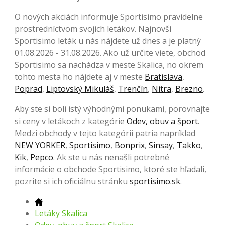
O nových akciách informuje Sportisimo pravidelne
prostredníctvom svojich letákov. Najnovší
Sportisimo leták u nás nájdete už dnes a je platný
01.08.2026 - 31.08.2026. Ako už určite viete, obchod
Sportisimo sa nachádza v meste Skalica, no okrem
tohto mesta ho nájdete aj v meste
Bratislava
,
Poprad
,
Liptovský Mikuláš
,
Trenčín
,
Nitra
,
Brezno
.
Aby ste si boli istý výhodnými ponukami, porovnajte
si ceny v letákoch z kategórie
Odev, obuv a šport
.
Medzi obchody v tejto kategórii patria napríklad
NEW YORKER
,
Sportisimo
,
Bonprix
,
Sinsay
,
Takko
,
Kik
,
Pepco
. Ak ste u nás nenašli potrebné
informácie o obchode Sportisimo, ktoré ste hľadali,
pozrite si ich oficiálnu stránku
sportisimo.sk
.
Letáky Skalica