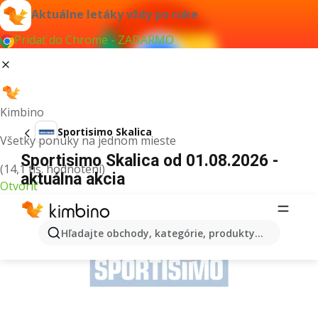
Aktuálne letáky vždy po ruke
Pridať do Chrome - ZADARMO
Kimbino
Sportisimo Skalica
Všetky ponuky na jednom mieste
Sportisimo Skalica od 01.08.2026 -
(14,1 tis. hodnotení)
aktuálna akcia
Otvoriť
REKLAMA
Hľadajte obchody, kategórie, produkty...