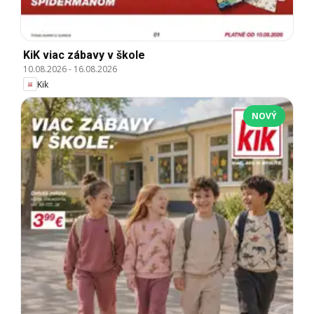
KiK viac zábavy v škole
10.08.2026
-
16.08.2026
Kik
NOVÝ