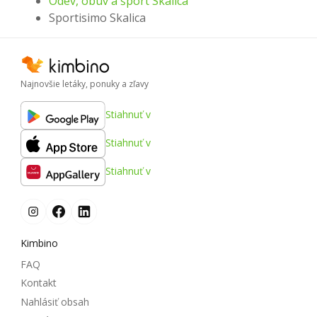
Odev, obuv a šport Skalica
Sportisimo Skalica
Najnovšie letáky, ponuky a zľavy
Stiahnuť v
Stiahnuť v
Stiahnuť v
Kimbino
FAQ
Kontakt
Nahlásiť obsah