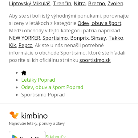
Liptovský Mikuláš
,
Trenčín
,
Nitra
,
Brezno
,
Zvolen
.
Aby ste si boli istý výhodnými ponukami, porovnajte
si ceny v letákoch z kategórie
Odev, obuv a šport
.
Medzi obchody v tejto kategórii patria napríklad
NEW YORKER
,
Sportisimo
,
Bonprix
,
Sinsay
,
Takko
,
Kik
,
Pepco
. Ak ste u nás nenašli potrebné
informácie o obchode Sportisimo, ktoré ste hľadali,
pozrite si ich oficiálnu stránku
sportisimo.sk
.
Letáky Poprad
Odev, obuv a šport Poprad
Sportisimo Poprad
Najnovšie letáky, ponuky a zľavy
Stiahnuť v