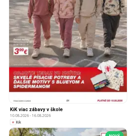
KiK viac zábavy v škole
10.08.2026
-
16.08.2026
Kik
NOVÝ