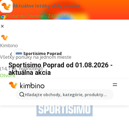
Aktuálne letáky vždy po ruke
Pridať do Chrome - ZADARMO
Kimbino
Sportisimo Poprad
Všetky ponuky na jednom mieste
Sportisimo Poprad od 01.08.2026 -
(14,1 tis. hodnotení)
aktuálna akcia
Otvoriť
REKLAMA
Hľadajte obchody, kategórie, produkty...