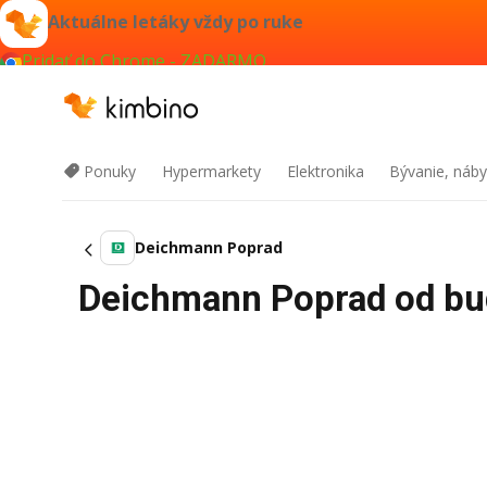
Aktuálne letáky vždy po ruke
Pridať do Chrome - ZADARMO
Ponuky
Hypermarkety
Elektronika
Bývanie, náby
Deichmann Poprad
Deichmann Poprad od bud