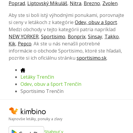
Poprad
,
Liptovský Mikuláš
,
Nitra
,
Brezno
,
Zvolen
.
Aby ste si boli istý výhodnými ponukami, porovnajte
si ceny v letákoch z kategórie
Odev, obuv a šport
.
Medzi obchody v tejto kategórii patria napríklad
NEW YORKER
,
Sportisimo
,
Bonprix
,
Sinsay
,
Takko
,
Kik
,
Pepco
. Ak ste u nás nenašli potrebné
informácie o obchode Sportisimo, ktoré ste hľadali,
pozrite si ich oficiálnu stránku
sportisimo.sk
.
Letáky Trenčín
Odev, obuv a šport Trenčín
Sportisimo Trenčín
Najnovšie letáky, ponuky a zľavy
Stiahnuť v