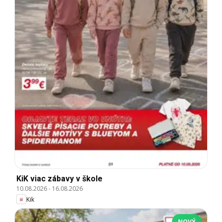
KiK viac zábavy v škole
10.08.2026
-
16.08.2026
Kik
NOVÝ