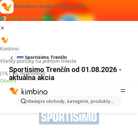
Aktuálne letáky vždy po ruke
Pridať do Chrome - ZADARMO
Kimbino
Sportisimo Trenčín
Všetky ponuky na jednom mieste
Sportisimo Trenčín od 01.08.2026 -
(14,1 tis. hodnotení)
aktuálna akcia
Otvoriť
REKLAMA
Hľadajte obchody, kategórie, produkty...