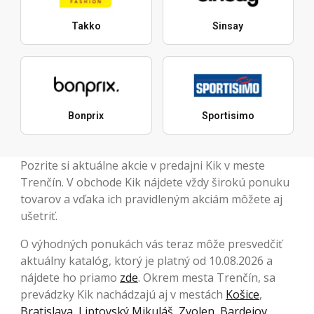
Takko
Sinsay
Bonprix
Sportisimo
Pozrite si aktuálne akcie v predajni Kik v meste
Trenčín. V obchode Kik nájdete vždy širokú ponuku
tovarov a vďaka ich pravidleným akciám môžete aj
ušetriť.
O výhodných ponukách vás teraz môže presvedčiť
aktuálny katalóg, ktorý je platný od 10.08.2026 a
nájdete ho priamo
zde
. Okrem mesta Trenčín, sa
prevádzky Kik nachádzajú aj v mestách
Košice
,
Bratislava
,
Liptovský Mikuláš
,
Zvolen
,
Bardejov
,