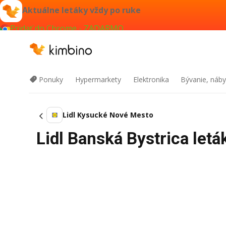
Aktuálne letáky vždy po ruke
Pridať do Chrome - ZADARMO
Ponuky
Hypermarkety
Elektronika
Bývanie, náby
Lidl Kysucké Nové Mesto
Lidl Banská Bystrica let