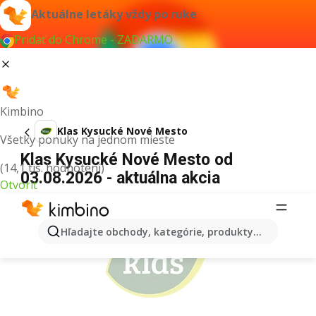
Aktuálne letáky vždy po ruke
Pridať do Chrome - ZADARMO
Kimbino
Klas Kysucké Nové Mesto
Všetky ponuky na jednom mieste
Klas Kysucké Nové Mesto od
(14,1 tis. hodnotení)
03.08.2026 - aktuálna akcia
Otvoriť
REKLAMA
Hľadajte obchody, kategórie, produkty...