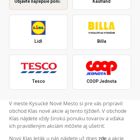
Objavte najlepšie ponuky
Kaufland
Lidl
Billa
Tesco
COOP Jednota
V meste Kysucké Nové Mesto si pre vás pripravil
obchod Klas nové akcie aj tento týždeň. V obchode
Klas nájdete vždy širokú ponuku tovarov a vďaka
ich pravidleným akciám môžete aj ušetriť.
Nový Klas leták u nás nájdete už dnes
zde
a akcie