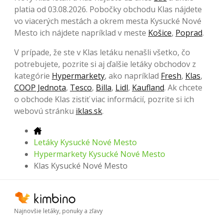
platia od 03.08.2026. Pobočky obchodu Klas nájdete
vo viacerých mestách a okrem mesta Kysucké Nové
Mesto ich nájdete napríklad v meste
Košice
,
Poprad
.
V prípade, že ste v Klas letáku nenašli všetko, čo
potrebujete, pozrite si aj ďalšie letáky obchodov z
kategórie
Hypermarkety
, ako napríklad
Fresh
,
Klas
,
COOP Jednota
,
Tesco
,
Billa
,
Lidl
,
Kaufland
. Ak chcete
o obchode Klas zistiť viac informácií, pozrite si ich
webovú stránku
iklas.sk
.
Letáky Kysucké Nové Mesto
Hypermarkety Kysucké Nové Mesto
Klas Kysucké Nové Mesto
Najnovšie letáky, ponuky a zľavy