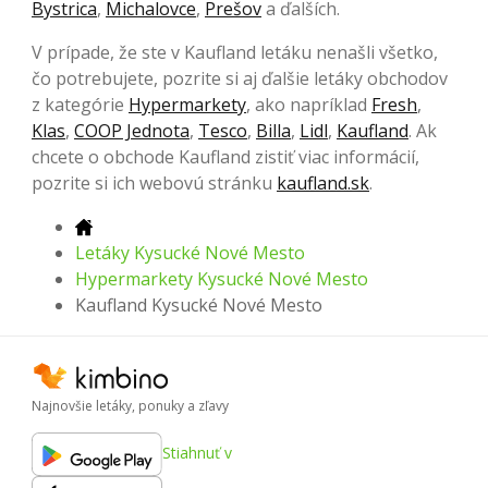
Bystrica
,
Michalovce
,
Prešov
a ďalších.
V prípade, že ste v Kaufland letáku nenašli všetko,
čo potrebujete, pozrite si aj ďalšie letáky obchodov
z kategórie
Hypermarkety
, ako napríklad
Fresh
,
Klas
,
COOP Jednota
,
Tesco
,
Billa
,
Lidl
,
Kaufland
. Ak
chcete o obchode Kaufland zistiť viac informácií,
pozrite si ich webovú stránku
kaufland.sk
.
Letáky Kysucké Nové Mesto
Hypermarkety Kysucké Nové Mesto
Kaufland Kysucké Nové Mesto
Najnovšie letáky, ponuky a zľavy
Stiahnuť v