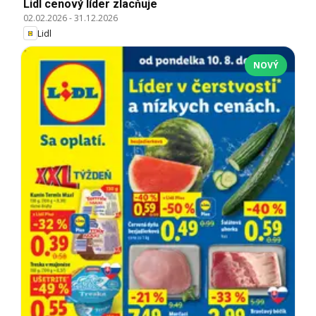
Lidl cenový líder zlacňuje
02.02.2026
-
31.12.2026
Lidl
NOVÝ