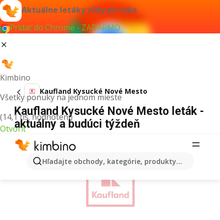
Aktuálne letáky vždy po ruke
Pridať do Chrome - ZADARMO
Kimbino
Kaufland Kysucké Nové Mesto
Všetky ponuky na jednom mieste
Kaufland Kysucké Nové Mesto leták -
(14,1 tis. hodnotení)
aktuálny a budúci týždeň
Otvoriť
REKLAMA
Hľadajte obchody, kategórie, produkty...