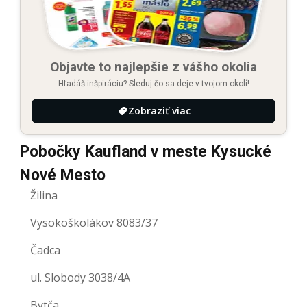
Objavte to najlepšie z vášho okolia
Hľadáš inšpiráciu? Sleduj čo sa deje v tvojom okolí!
Zobraziť viac
Pobočky Kaufland v meste Kysucké
Nové Mesto
Žilina
Vysokoškolákov 8083/37
Čadca
ul. Slobody 3038/4A
Bytča