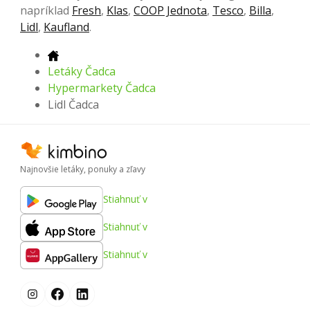
napríklad
Fresh
,
Klas
,
COOP Jednota
,
Tesco
,
Billa
,
Lidl
,
Kaufland
.
Letáky Čadca
Hypermarkety Čadca
Lidl Čadca
Najnovšie letáky, ponuky a zľavy
Stiahnuť v
Stiahnuť v
Stiahnuť v