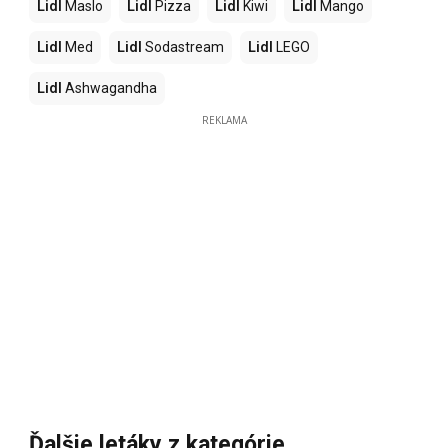
Lidl
Maslo
Lidl
Pizza
Lidl
Kiwi
Lidl
Mango
Lidl
Med
Lidl
Sodastream
Lidl
LEGO
Lidl
Ashwagandha
REKLAMA
Ďalšie letáky z kategórie