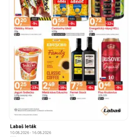
Labaš leták
10.08.2026
-
16.08.2026