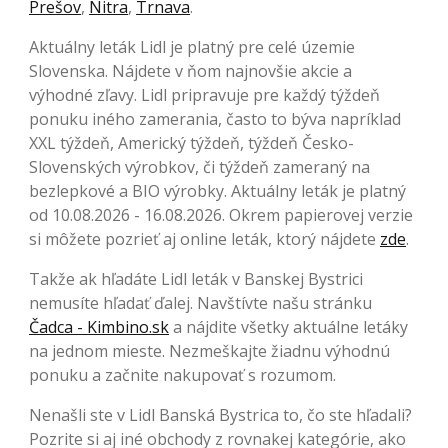
Prešov
,
Nitra
,
Trnava
.
Aktuálny leták Lidl je platný pre celé územie
Slovenska. Nájdete v ňom najnovšie akcie a
výhodné zľavy. Lidl pripravuje pre každý týždeň
ponuku iného zamerania, často to býva napríklad
XXL týždeň, Americký týždeň, týždeň Česko-
Slovenských výrobkov, či týždeň zameraný na
bezlepkové a BIO výrobky. Aktuálny leták je platný
od 10.08.2026 - 16.08.2026. Okrem papierovej verzie
si môžete pozrieť aj online leták, ktorý nájdete
zde
.
Takže ak hľadáte Lidl leták v Banskej Bystrici
nemusíte hľadať ďalej. Navštívte našu stránku
Čadca - Kimbino.sk
a nájdite všetky aktuálne letáky
na jednom mieste. Nezmeškajte žiadnu výhodnú
ponuku a začnite nakupovať s rozumom.
Nenašli ste v Lidl Banská Bystrica to, čo ste hľadali?
Pozrite si aj iné obchody z rovnakej kategórie, ako