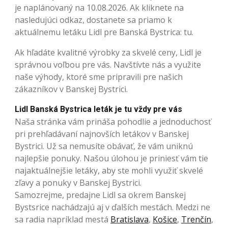
je naplánovaný na 10.08.2026. Ak kliknete na
nasledujúci odkaz, dostanete sa priamo k
aktuálnemu letáku Lidl pre Banská Bystrica: tu.
Ak hľadáte kvalitné výrobky za skvelé ceny, Lidl je
správnou voľbou pre vás. Navštívte nás a využite
naše výhody, ktoré sme pripravili pre našich
zákazníkov v Banskej Bystrici.
Lidl Banská Bystrica leták je tu vždy pre vás
Naša stránka vám prináša pohodlie a jednoduchosť
pri prehľadávaní najnovších letákov v Banskej
Bystrici. Už sa nemusíte obávať, že vám uniknú
najlepšie ponuky. Našou úlohou je priniesť vám tie
najaktuálnejšie letáky, aby ste mohli využiť skvelé
zľavy a ponuky v Banskej Bystrici.
Samozrejme, predajne Lidl sa okrem Banskej
Bystsrice nachádzajú aj v ďalších mestách. Medzi ne
sa radia napríklad mestá
Bratislava
,
Košice
,
Trenčín
,