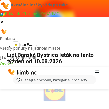
Aktuálne letáky vždy po ruke
Pridať do Chrome - ZADARMO
Kimbino
Lidl Čadca
Všetky ponuky na jednom mieste
Lidl Banská Bystrica leták na tento
(14,1 tis. hodnotení)
týždeň od 10.08.2026
Otvoriť
REKLAMA
Hľadajte obchody, kategórie, produkty...