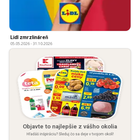
Lidl zmrzlináreň
05.05.2026
-
31.10.2026
Objavte to najlepšie z vášho okolia
Hľadáš inšpiráciu? Sleduj čo sa deje v tvojom okolí!