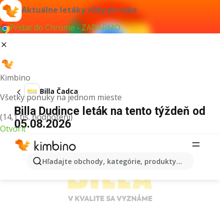
Aktuálne letáky vždy po ruke
Pridať do Chrome - ZADARMO
Kimbino
Billa Čadca
Všetky ponuky na jednom mieste
Billa Dudince leták na tento týždeň od
(14,1 tis. hodnotení)
05.08.2026
Otvoriť
REKLAMA
Hľadajte obchody, kategórie, produkty...