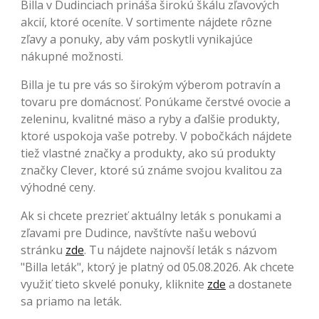
Billa v Dudinciach prináša širokú škálu zľavových
akcií, ktoré oceníte. V sortimente nájdete rôzne
zľavy a ponuky, aby vám poskytli vynikajúce
nákupné možnosti.
Billa je tu pre vás so širokým výberom potravín a
tovaru pre domácnosť. Ponúkame čerstvé ovocie a
zeleninu, kvalitné mäso a ryby a ďalšie produkty,
ktoré uspokoja vaše potreby. V pobočkách nájdete
tiež vlastné značky a produkty, ako sú produkty
značky Clever, ktoré sú známe svojou kvalitou za
výhodné ceny.
Ak si chcete prezrieť aktuálny leták s ponukami a
zľavami pre Dudince, navštívte našu webovú
stránku
zde
. Tu nájdete najnovší leták s názvom
"Billa leták", ktorý je platný od 05.08.2026. Ak chcete
využiť tieto skvelé ponuky, kliknite
zde
a dostanete
sa priamo na leták.