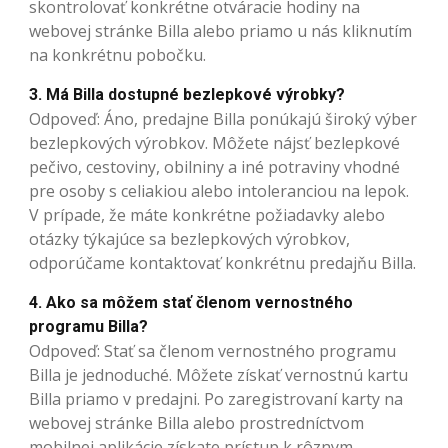
skontrolovať konkrétne otváracie hodiny na
webovej stránke Billa alebo priamo u nás kliknutím
na konkrétnu pobočku.
3. Má Billa dostupné bezlepkové výrobky?
Odpoveď: Áno, predajne Billa ponúkajú široký výber
bezlepkových výrobkov. Môžete nájsť bezlepkové
pečivo, cestoviny, obilniny a iné potraviny vhodné
pre osoby s celiakiou alebo intoleranciou na lepok.
V prípade, že máte konkrétne požiadavky alebo
otázky týkajúce sa bezlepkových výrobkov,
odporúčame kontaktovať konkrétnu predajňu Billa.
4. Ako sa môžem stať členom vernostného
programu Billa?
Odpoveď: Stať sa členom vernostného programu
Billa je jednoduché. Môžete získať vernostnú kartu
Billa priamo v predajni. Po zaregistrovaní karty na
webovej stránke Billa alebo prostredníctvom
mobilnej aplikácie získate prístup k rôznym