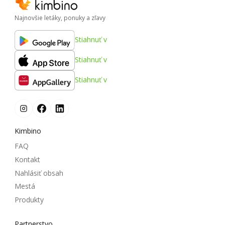
Najnovšie letáky, ponuky a zľavy
Stiahnuť v
Stiahnuť v
Stiahnuť v
Kimbino
FAQ
Kontakt
Nahlásiť obsah
Mestá
Produkty
Partnerstvo