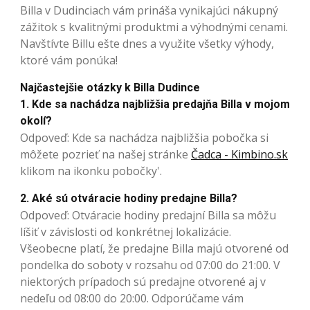
Billa v Dudinciach vám prináša vynikajúci nákupný
zážitok s kvalitnými produktmi a výhodnými cenami.
Navštívte Billu ešte dnes a využite všetky výhody,
ktoré vám ponúka!
Najčastejšie otázky k Billa Dudince
1. Kde sa nachádza najbližšia predajňa Billa v mojom
okolí?
Odpoveď: Kde sa nachádza najbližšia pobočka si
môžete pozrieť na našej stránke
Čadca - Kimbino.sk
klikom na ikonku pobočky'.
2. Aké sú otváracie hodiny predajne Billa?
Odpoveď: Otváracie hodiny predajní Billa sa môžu
líšiť v závislosti od konkrétnej lokalizácie.
Všeobecne platí, že predajne Billa majú otvorené od
pondelka do soboty v rozsahu od 07:00 do 21:00. V
niektorých prípadoch sú predajne otvorené aj v
nedeľu od 08:00 do 20:00. Odporúčame vám