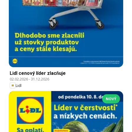
Lidl cenový líder zlacňuje
02.02.2026
-
31.12.2026
Lidl
NOVÝ