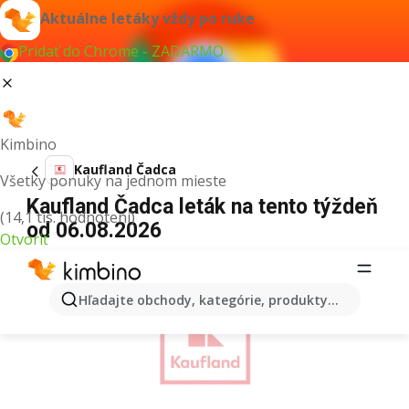
Aktuálne letáky vždy po ruke
Pridať do Chrome - ZADARMO
Kimbino
Kaufland Čadca
Všetky ponuky na jednom mieste
Kaufland Čadca leták na tento týždeň
(14,1 tis. hodnotení)
od 06.08.2026
Otvoriť
REKLAMA
Hľadajte obchody, kategórie, produkty...