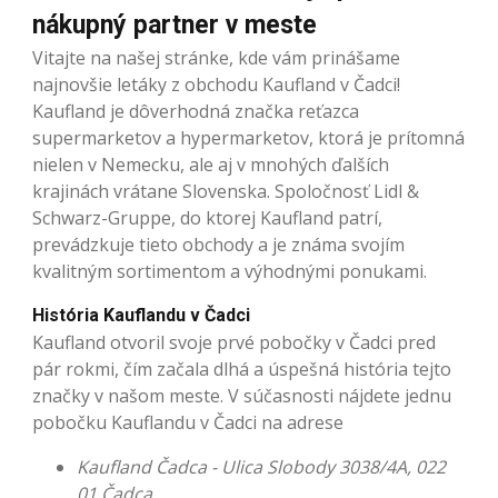
nákupný partner v meste
Vitajte na našej stránke, kde vám prinášame
najnovšie letáky z obchodu Kaufland v Čadci!
Kaufland je dôverhodná značka reťazca
supermarketov a hypermarketov, ktorá je prítomná
nielen v Nemecku, ale aj v mnohých ďalších
krajinách vrátane Slovenska. Spoločnosť Lidl &
Schwarz-Gruppe, do ktorej Kaufland patrí,
prevádzkuje tieto obchody a je známa svojím
kvalitným sortimentom a výhodnými ponukami.
História Kauflandu v Čadci
Kaufland otvoril svoje prvé pobočky v Čadci pred
pár rokmi, čím začala dlhá a úspešná história tejto
značky v našom meste. V súčasnosti nájdete jednu
pobočku Kauflandu v Čadci na adrese
Kaufland Čadca - Ulica Slobody 3038/4A, 022
01 Čadca