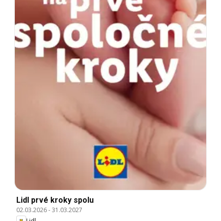
Lidl prvé kroky spolu
02.03.2026
-
31.03.2027
Lidl