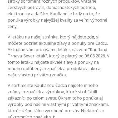
široký sortiment rôznych produktov, vrátane
čerstvých potravín, domácnostských potrieb,
elektroniky a ďalších. Kaufland je hrdý na to, že
ponúka výrobky najvyššej kvality za veľmi výhodné
ceny.
V letáku na našej stránke, ktorý nájdete
zde
, si
môžete pozrieť aktuálne zľavy a ponuky pre Čadcu.
Aktuálne vám prinášame leták s názvom "Kaufland
Trnava-Sever leták", ktorý je platný od 06.08.2026. V
tomto letáku nájdete skvelé zľavy a ponuky na
mnoho obľúbených značiek a produktov, ako aj
našu vlastnú privátnu značku.
V sortimente Kauflandu Čadca nájdete mnoho
známych značiek a výrobkov, ktoré si obľúbili
zákazníci po celom svete. Okrem toho ponúka aj
výrobky pod našimi vlastnými privátnymi značkami,
ktoré sú špeciálne vyrobené pre vás. Niektoré zo
súkromných značiek sú: