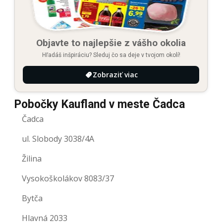
Objavte to najlepšie z vášho okolia
Hľadáš inšpiráciu? Sleduj čo sa deje v tvojom okolí!
Zobraziť viac
Pobočky Kaufland v meste Čadca
Čadca
ul. Slobody 3038/4A
Žilina
Vysokoškolákov 8083/37
Bytča
Hlavná 2033