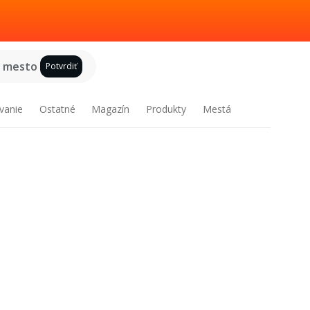
e mesto
Potvrdiť
vanie
Ostatné
Magazín
Produkty
Mestá