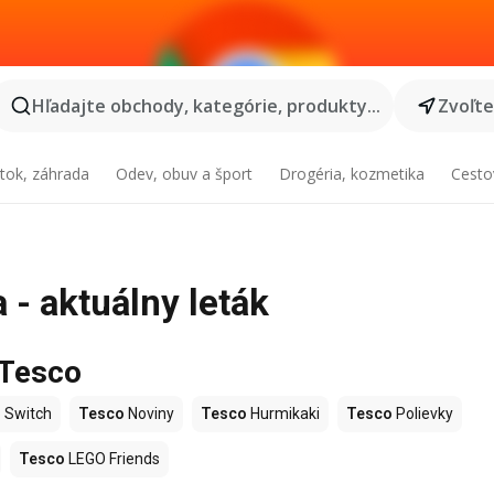
Hľadajte obchody, kategórie, produkty...
Zvoľt
tok, záhrada
Odev, obuv a šport
Drogéria, kozmetika
Cesto
- aktuálny leták
 Tesco
 Switch
Tesco
Noviny
Tesco
Hurmikaki
Tesco
Polievky
Tesco
LEGO Friends