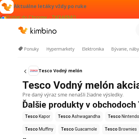
Aktuálne letáky vždy po ruke
Pridať do Chrome - ZADARMO
Ponuky
Hypermarkety
Elektronika
Bývanie, náby
Tesco Vodný melón
Tesco Vodný melón akcia 
Pre daný výraz sme nenašli žiadne výsledky.
Ďalšie produkty v obchodoch
Tesco
Kapor
Tesco
Ashwagandha
Tesco
Nintendo
Tesco
Muffiny
Tesco
Guacamole
Tesco
Brownies