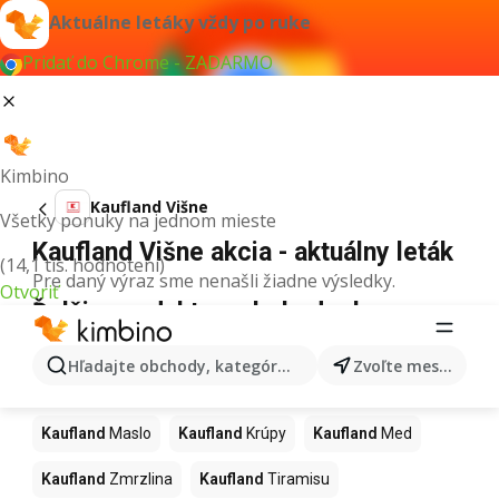
Aktuálne letáky vždy po ruke
Pridať do Chrome - ZADARMO
Kimbino
Kaufland Višne
Všetky ponuky na jednom mieste
Kaufland Višne akcia - aktuálny leták
(14,1 tis. hodnotení)
Pre daný výraz sme nenašli žiadne výsledky.
Otvoriť
Ďalšie produkty v obchodoch
Kaufland
Hľadajte obchody, kategórie, produkty...
Zvoľte mesto
Kaufland
Pizza
Kaufland
Kiwi
Kaufland
Mango
Kaufland
Maslo
Kaufland
Krúpy
Kaufland
Med
Kaufland
Zmrzlina
Kaufland
Tiramisu