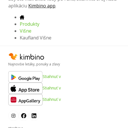
aplikáciu
Kimbino app
.
Produkty
Višne
Kaufland Višne
Najnovšie letáky, ponuky a zľavy
Stiahnuť v
Stiahnuť v
Stiahnuť v