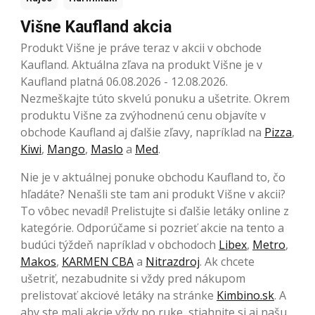
Višne Kaufland akcia
Produkt Višne je práve teraz v akcii v obchode
Kaufland. Aktuálna zľava na produkt Višne je v
Kaufland platná 06.08.2026 - 12.08.2026.
Nezmeškajte túto skvelú ponuku a ušetrite. Okrem
produktu Višne za zvýhodnenú cenu objavíte v
obchode Kaufland aj ďalšie zľavy, napríklad na
Pizza
,
Kiwi
,
Mango
,
Maslo
a
Med
.
Nie je v aktuálnej ponuke obchodu Kaufland to, čo
hľadáte? Nenašli ste tam ani produkt Višne v akcii?
To vôbec nevadí! Prelistujte si ďalšie letáky online z
kategórie. Odporúčame si pozrieť akcie na tento a
budúci týždeň napríklad v obchodoch
Libex
,
Metro
,
Makos
,
KARMEN CBA
a
Nitrazdroj
. Ak chcete
ušetriť, nezabudnite si vždy pred nákupom
prelistovať akciové letáky na stránke
Kimbino.sk
. A
aby ste mali akcie vždy po ruke, stiahnite si aj našu