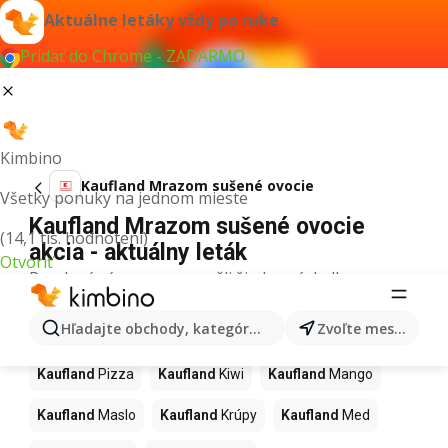
Aktuálne letáky vždy po ruke
Pridať do Chrome - ZADARMO
Kimbino
Kaufland Mrazom sušené ovocie
Všetky ponuky na jednom mieste
Kaufland Mrazom sušené ovocie
(14,1 tis. hodnotení)
akcia - aktuálny leták
Otvoriť
Pre daný výraz sme nenašli žiadne výsledky.
Ďalšie produkty v obchodoch
Hľadajte obchody, kategórie, produkty...
Zvoľte mesto
Kaufland
Kaufland
Pizza
Kaufland
Kiwi
Kaufland
Mango
Kaufland
Maslo
Kaufland
Krúpy
Kaufland
Med