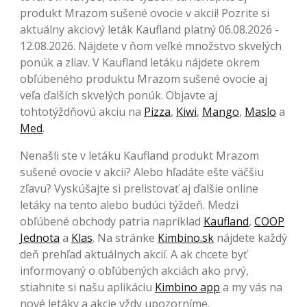
produkt Mrazom sušené ovocie v akcii! Pozrite si
aktuálny akciový leták Kaufland platný 06.08.2026 -
12.08.2026. Nájdete v ňom veľké množstvo skvelých
ponúk a zliav. V Kaufland letáku nájdete okrem
obľúbeného produktu Mrazom sušené ovocie aj
veľa ďalších skvelých ponúk. Objavte aj
tohtotýždňovú akciu na
Pizza
,
Kiwi
,
Mango
,
Maslo
a
Med
.
Nenašli ste v letáku Kaufland produkt Mrazom
sušené ovocie v akcii? Alebo hľadáte ešte väčšiu
zľavu? Vyskúšajte si prelistovať aj ďalšie online
letáky na tento alebo budúci týždeň. Medzi
obľúbené obchody patria napríklad
Kaufland
,
COOP
Jednota
a
Klas
. Na stránke
Kimbino.sk
nájdete každý
deň prehľad aktuálnych akcií. A ak chcete byť
informovaný o obľúbených akciách ako prvý,
stiahnite si našu aplikáciu
Kimbino app
a my vás na
nové letáky a akcie vždy upozorníme.