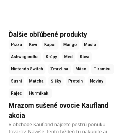
Ďalšie obľúbené produkty
Pizza
Kiwi
Kapor
Mango
Maslo
Ashwagandha
Krúpy
Med
Káva
Nintendo Switch
Zmrzlina
Mäso
Tiramisu
Sushi
Matcha
Šišky
Protein
Noviny
Rajec
Hurmikaki
Mrazom sušené ovocie Kaufland
akcia
V obchode Kaufland nájdete pestrú ponuku
tovarov. Navyše, tento týždeň tu nakúpite aj