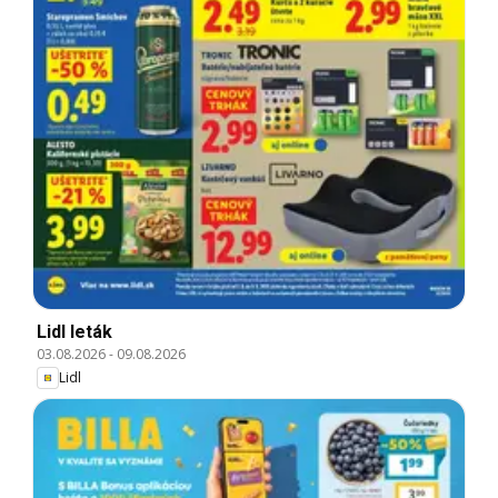
Lidl leták
03.08.2026
-
09.08.2026
Lidl