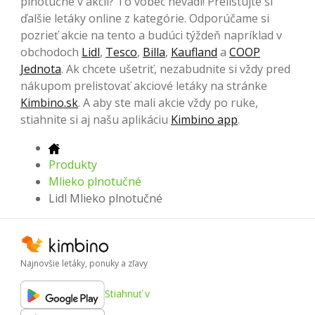
plnotučné v akcii? To vôbec nevadí! Prelistujte si
ďalšie letáky online z kategórie. Odporúčame si
pozrieť akcie na tento a budúci týždeň napríklad v
obchodoch
Lidl
,
Tesco
,
Billa
,
Kaufland
a
COOP
Jednota
. Ak chcete ušetriť, nezabudnite si vždy pred
nákupom prelistovať akciové letáky na stránke
Kimbino.sk
. A aby ste mali akcie vždy po ruke,
stiahnite si aj našu aplikáciu
Kimbino app
.
Produkty
Mlieko plnotučné
Lidl Mlieko plnotučné
Najnovšie letáky, ponuky a zľavy
Stiahnuť v