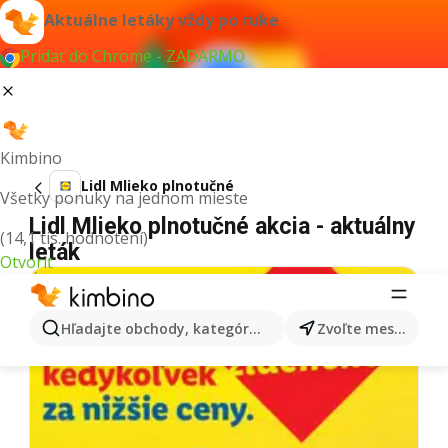
Aktuálne letáky vždy po ruke
Pridať do Chrome - ZADARMO
Kimbino
Lidl Mlieko plnotučné
Všetky ponuky na jednom mieste
Lidl Mlieko plnotučné akcia - aktuálny
(14,1 tis. hodnotení)
leták
Otvoriť
Hľadajte obchody, kategórie, produkty...
Zvoľte mesto