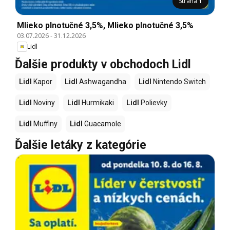
Strana
1
Mlieko plnotučné 3,5%, Mlieko plnotučné 3,5%
03.07.2026
-
31.12.2026
Lidl
Ďalšie produkty v obchodoch Lidl
Lidl
Kapor
Lidl
Ashwagandha
Lidl
Nintendo Switch
Lidl
Noviny
Lidl
Hurmikaki
Lidl
Polievky
Lidl
Muffiny
Lidl
Guacamole
Ďalšie letáky z kategórie