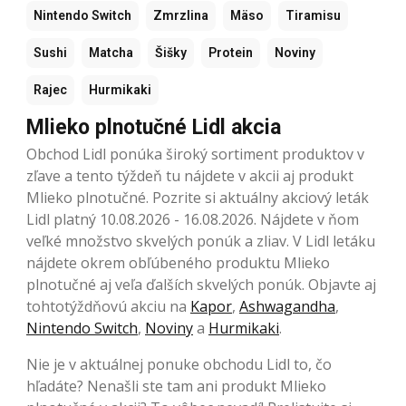
Nintendo Switch
Zmrzlina
Mäso
Tiramisu
Sushi
Matcha
Šišky
Protein
Noviny
Rajec
Hurmikaki
Mlieko plnotučné Lidl akcia
Obchod Lidl ponúka široký sortiment produktov v
zľave a tento týždeň tu nájdete v akcii aj produkt
Mlieko plnotučné. Pozrite si aktuálny akciový leták
Lidl platný 10.08.2026 - 16.08.2026. Nájdete v ňom
veľké množstvo skvelých ponúk a zliav. V Lidl letáku
nájdete okrem obľúbeného produktu Mlieko
plnotučné aj veľa ďalších skvelých ponúk. Objavte aj
tohtotýždňovú akciu na
Kapor
,
Ashwagandha
,
Nintendo Switch
,
Noviny
a
Hurmikaki
.
Nie je v aktuálnej ponuke obchodu Lidl to, čo
hľadáte? Nenašli ste tam ani produkt Mlieko