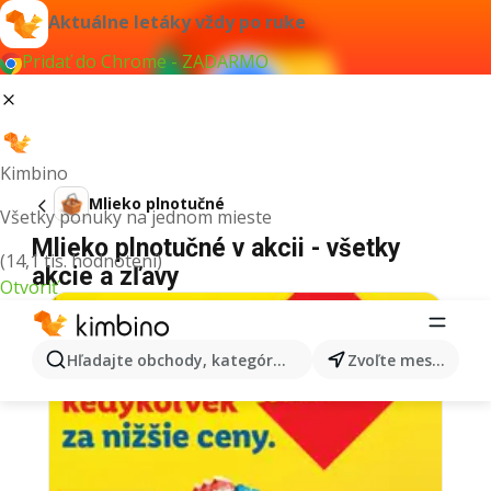
Aktuálne letáky vždy po ruke
Pridať do Chrome - ZADARMO
Kimbino
Mlieko plnotučné
Všetky ponuky na jednom mieste
Mlieko plnotučné v akcii - všetky
(14,1 tis. hodnotení)
akcie a zľavy
Otvoriť
Hľadajte obchody, kategórie, produkty...
Zvoľte mesto