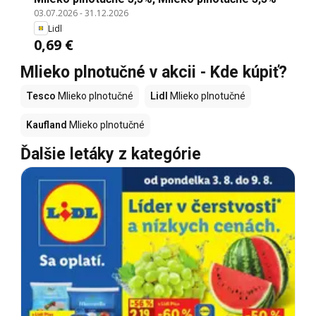
03.07.2026
-
31.12.2026
Lidl
0,69 €
Mlieko plnotučné v akcii - Kde kúpiť?
Tesco
Mlieko plnotučné
Lidl
Mlieko plnotučné
Kaufland
Mlieko plnotučné
Ďalšie letáky z kategórie