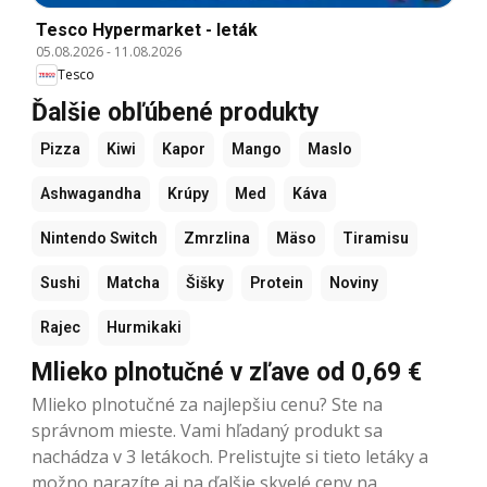
Tesco Hypermarket - leták
05.08.2026
-
11.08.2026
Tesco
Ďalšie obľúbené produkty
Pizza
Kiwi
Kapor
Mango
Maslo
Ashwagandha
Krúpy
Med
Káva
Nintendo Switch
Zmrzlina
Mäso
Tiramisu
Sushi
Matcha
Šišky
Protein
Noviny
Rajec
Hurmikaki
Mlieko plnotučné v zľave od 0,69 €
Mlieko plnotučné za najlepšiu cenu? Ste na
správnom mieste. Vami hľadaný produkt sa
nachádza v 3 letákoch. Prelistujte si tieto letáky a
možno narazíte aj na ďalšie skvelé ceny na