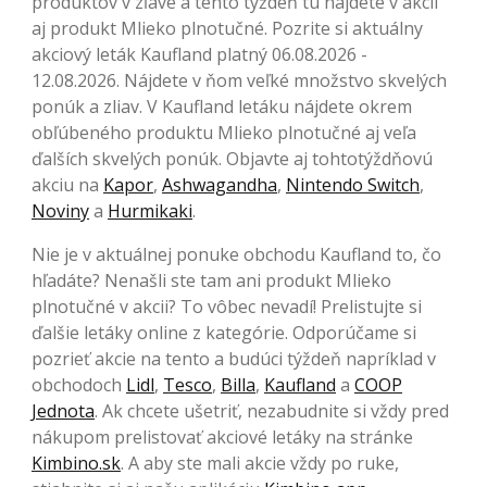
produktov v zľave a tento týždeň tu nájdete v akcii
aj produkt Mlieko plnotučné. Pozrite si aktuálny
akciový leták Kaufland platný 06.08.2026 -
12.08.2026. Nájdete v ňom veľké množstvo skvelých
ponúk a zliav. V Kaufland letáku nájdete okrem
obľúbeného produktu Mlieko plnotučné aj veľa
ďalších skvelých ponúk. Objavte aj tohtotýždňovú
akciu na
Kapor
,
Ashwagandha
,
Nintendo Switch
,
Noviny
a
Hurmikaki
.
Nie je v aktuálnej ponuke obchodu Kaufland to, čo
hľadáte? Nenašli ste tam ani produkt Mlieko
plnotučné v akcii? To vôbec nevadí! Prelistujte si
ďalšie letáky online z kategórie. Odporúčame si
pozrieť akcie na tento a budúci týždeň napríklad v
obchodoch
Lidl
,
Tesco
,
Billa
,
Kaufland
a
COOP
Jednota
. Ak chcete ušetriť, nezabudnite si vždy pred
nákupom prelistovať akciové letáky na stránke
Kimbino.sk
. A aby ste mali akcie vždy po ruke,