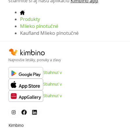
stiahnite si aj našu aplikáciu
Kimbino app
.
Produkty
Mlieko plnotučné
Kaufland Mlieko plnotučné
Najnovšie letáky, ponuky a zľavy
Stiahnuť v
Stiahnuť v
Stiahnuť v
Kimbino