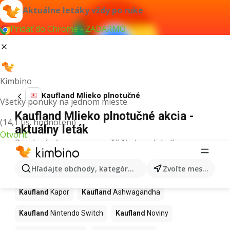
Aktuálne letáky vždy po ruke
Pridať do Chrome - ZADARMO
Kimbino
Kaufland Mlieko plnotučné
Všetky ponuky na jednom mieste
Kaufland Mlieko plnotučné akcia -
(14,1 tis. hodnotení)
aktuálny leták
Otvoriť
Pre daný výraz sme nenašli žiadne výsledky.
Ďalšie produkty v obchodoch
Hľadajte obchody, kategórie, produkty...
Zvoľte mesto
Kaufland
Kaufland
Kapor
Kaufland
Ashwagandha
Kaufland
Nintendo Switch
Kaufland
Noviny