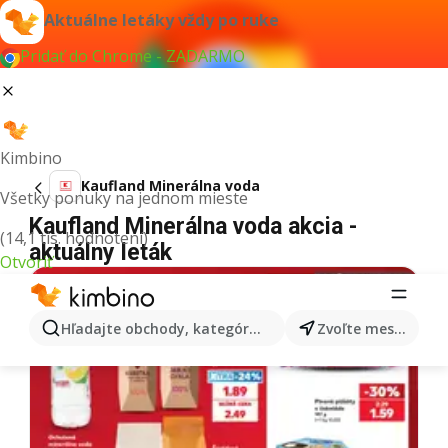
Aktuálne letáky vždy po ruke
Pridať do Chrome - ZADARMO
Kimbino
Kaufland Minerálna voda
Všetky ponuky na jednom mieste
Kaufland Minerálna voda akcia -
(14,1 tis. hodnotení)
aktuálny leták
Otvoriť
Hľadajte obchody, kategórie, produkty...
Zvoľte mesto