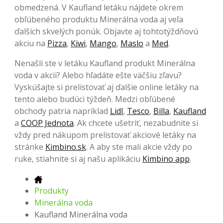
obmedzená. V Kaufland letáku nájdete okrem
obľúbeného produktu Minerálna voda aj veľa
ďalších skvelých ponúk. Objavte aj tohtotýždňovú
akciu na
Pizza
,
Kiwi
,
Mango
,
Maslo
a
Med
.
Nenašli ste v letáku Kaufland produkt Minerálna
voda v akcii? Alebo hľadáte ešte väčšiu zľavu?
Vyskúšajte si prelistovať aj ďalšie online letáky na
tento alebo budúci týždeň. Medzi obľúbené
obchody patria napríklad
Lidl
,
Tesco
,
Billa
,
Kaufland
a
COOP Jednota
. Ak chcete ušetriť, nezabudnite si
vždy pred nákupom prelistovať akciové letáky na
stránke
Kimbino.sk
. A aby ste mali akcie vždy po
ruke, stiahnite si aj našu aplikáciu
Kimbino app
.
Produkty
Minerálna voda
Kaufland Minerálna voda