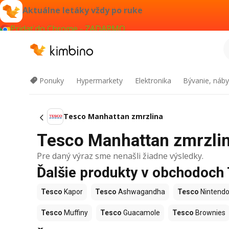
Aktuálne letáky vždy po ruke
Pridať do Chrome - ZADARMO
Ponuky
Hypermarkety
Elektronika
Bývanie, náby
Tesco Manhattan zmrzlina
Tesco Manhattan zmrzlina
Pre daný výraz sme nenašli žiadne výsledky.
Ďalšie produkty v obchodoch
Tesco
Kapor
Tesco
Ashwagandha
Tesco
Nintendo
Tesco
Muffiny
Tesco
Guacamole
Tesco
Brownies