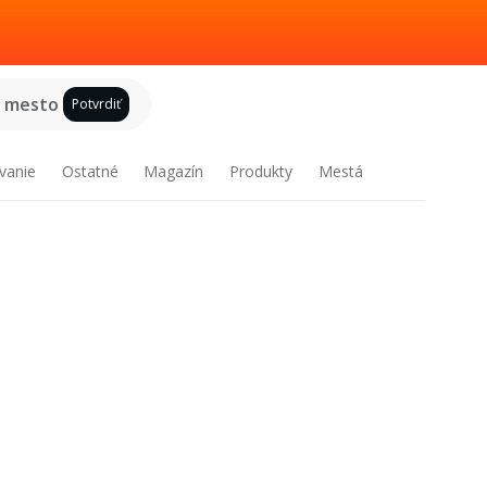
e mesto
Potvrdiť
vanie
Ostatné
Magazín
Produkty
Mestá