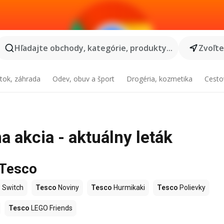
Hľadajte obchody, kategórie, produkty...
Zvoľt
tok, záhrada
Odev, obuv a šport
Drogéria, kozmetika
Cesto
 akcia - aktuálny leták
 Tesco
 Switch
Tesco
Noviny
Tesco
Hurmikaki
Tesco
Polievky
Tesco
LEGO Friends