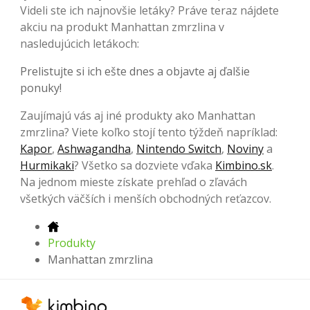
Videli ste ich najnovšie letáky? Práve teraz nájdete
akciu na produkt Manhattan zmrzlina v
nasledujúcich letákoch:
Prelistujte si ich ešte dnes a objavte aj ďalšie
ponuky!
Zaujímajú vás aj iné produkty ako Manhattan
zmrzlina? Viete koľko stojí tento týždeň napríklad:
Kapor
,
Ashwagandha
,
Nintendo Switch
,
Noviny
a
Hurmikaki
? Všetko sa dozviete vďaka
Kimbino.sk
.
Na jednom mieste získate prehľad o zľavách
všetkých väčších i menších obchodných reťazcov.
Produkty
Manhattan zmrzlina