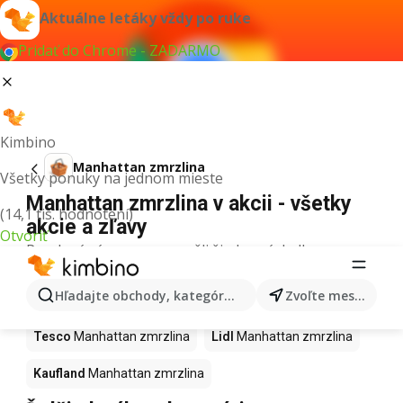
Aktuálne letáky vždy po ruke
Pridať do Chrome - ZADARMO
Kimbino
Manhattan zmrzlina
Všetky ponuky na jednom mieste
Manhattan zmrzlina v akcii - všetky
(14,1 tis. hodnotení)
akcie a zľavy
Otvoriť
Pre daný výraz sme nenašli žiadne výsledky.
Manhattan zmrzlina v akcii - Kde
Hľadajte obchody, kategórie, produkty...
Zvoľte mesto
kúpiť?
Tesco
Manhattan zmrzlina
Lidl
Manhattan zmrzlina
Kaufland
Manhattan zmrzlina