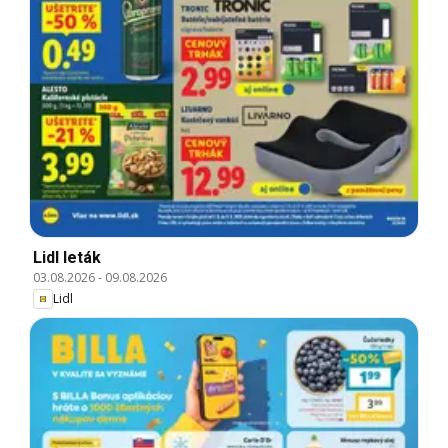
Lidl leták
03.08.2026
-
09.08.2026
Lidl