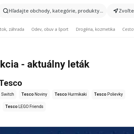
Hľadajte obchody, kategórie, produkty...
Zvoľt
tok, záhrada
Odev, obuv a šport
Drogéria, kozmetika
Cesto
cia - aktuálny leták
 Tesco
 Switch
Tesco
Noviny
Tesco
Hurmikaki
Tesco
Polievky
Tesco
LEGO Friends