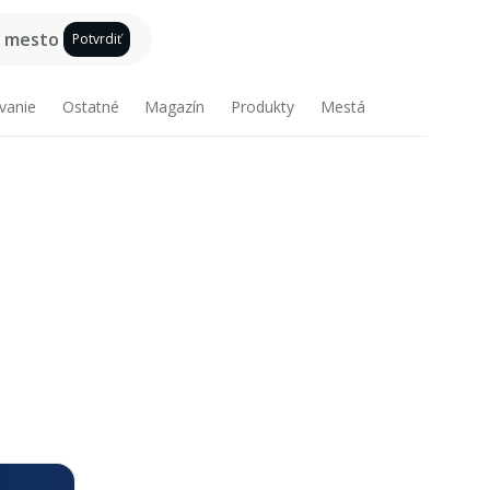
e mesto
Potvrdiť
vanie
Ostatné
Magazín
Produkty
Mestá