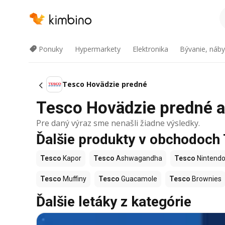
Ponuky
Hypermarkety
Elektronika
Bývanie, náby
Tesco Hovädzie predné
Tesco Hovädzie predné ak
Pre daný výraz sme nenašli žiadne výsledky.
Ďalšie produkty v obchodoch
Tesco
Kapor
Tesco
Ashwagandha
Tesco
Nintendo
Tesco
Muffiny
Tesco
Guacamole
Tesco
Brownies
Ďalšie letáky z kategórie