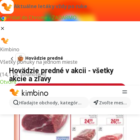
Aktuálne letáky vždy po ruke
Pridať do Chrome - ZADARMO
Kimbino
Hovädzie predné
Všetky ponuky na jednom mieste
Hovädzie predné v akcii - všetky
(14,1 tis. hodnotení)
akcie a zľavy
Otvoriť
Hľadajte obchody, kategórie, produkty...
Zvoľte mesto