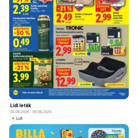
Lidl leták
03.08.2026
-
09.08.2026
Lidl