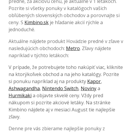
predné, za akciovú cenu, je aktuálne v 1 letákoch.
Pozrite si všetky ponuky v katalógoch vašich
obľúbených slovenských obchodov a porovnajte si
ceny. S
Kimbino.sk
je hľadanie akcií rýchle a
jednoduché.
Aktuálne nájdete produkt Hovädzie predné v zľave v
nasledujúcich obchodoch:
Metro
. Zľavy nájdete
napríklad v týchto letákoch:
V prípade, že potrebujete toho nakúpiť viac, kliknite
na ktorýkoľvek obchod a na jeho katalógy. Pozrite
si ponuku napríklad aj na produkty
Kapor
,
Ashwagandha
,
Nintendo Switch
,
Noviny
a
Hurmikaki
a objavte skvelé ceny. Vždy pred
nákupom si pozrite akciové letáky. Na stránke
Kimbino nájdete aj v mesiaci August tie najlepšie
zľavy.
Denne pre vás zbierame najlepšie ponuky z