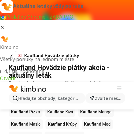
Aktuálne letáky vždy po ruke
Pridať do Chrome - ZADARMO
Kimbino
Kaufland Hovädzie plátky
Všetky ponuky na jednom mieste
Kaufland Hovädzie plátky akcia -
(14,1 tis. hodnotení)
aktuálny leták
Otvoriť
Pre daný výraz sme nenašli žiadne výsledky.
Ďalšie produkty v obchodoch
Hľadajte obchody, kategórie, produkty...
Zvoľte mesto
Kaufland
Kaufland
Pizza
Kaufland
Kiwi
Kaufland
Mango
Kaufland
Maslo
Kaufland
Krúpy
Kaufland
Med