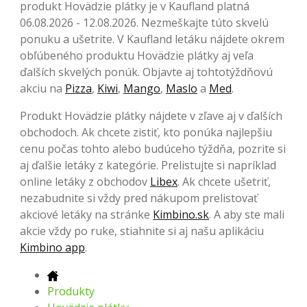
produkt Hovädzie plátky je v Kaufland platná
06.08.2026 - 12.08.2026. Nezmeškajte túto skvelú
ponuku a ušetrite. V Kaufland letáku nájdete okrem
obľúbeného produktu Hovädzie plátky aj veľa
ďalších skvelých ponúk. Objavte aj tohtotýždňovú
akciu na
Pizza
,
Kiwi
,
Mango
,
Maslo
a
Med
.
Produkt Hovädzie plátky nájdete v zľave aj v ďalších
obchodoch. Ak chcete zistiť, kto ponúka najlepšiu
cenu počas tohto alebo budúceho týždňa, pozrite si
aj ďalšie letáky z kategórie. Prelistujte si napríklad
online letáky z obchodov
Libex
. Ak chcete ušetriť,
nezabudnite si vždy pred nákupom prelistovať
akciové letáky na stránke
Kimbino.sk
. A aby ste mali
akcie vždy po ruke, stiahnite si aj našu aplikáciu
Kimbino app
.
Produkty