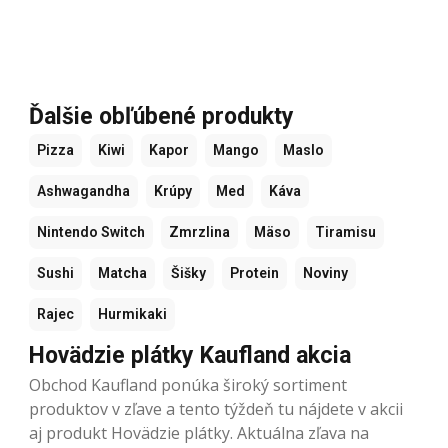
Ďalšie obľúbené produkty
Pizza
Kiwi
Kapor
Mango
Maslo
Ashwagandha
Krúpy
Med
Káva
Nintendo Switch
Zmrzlina
Mäso
Tiramisu
Sushi
Matcha
Šišky
Protein
Noviny
Rajec
Hurmikaki
Hovädzie plátky Kaufland akcia
Obchod Kaufland ponúka široký sortiment
produktov v zľave a tento týždeň tu nájdete v akcii
aj produkt Hovädzie plátky. Aktuálna zľava na