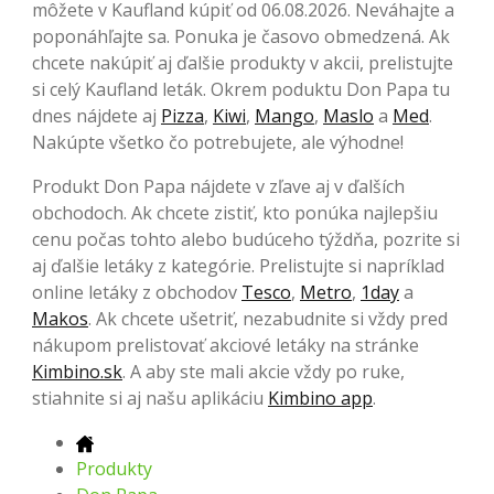
môžete v Kaufland kúpiť od 06.08.2026. Neváhajte a
poponáhľajte sa. Ponuka je časovo obmedzená. Ak
chcete nakúpiť aj ďalšie produkty v akcii, prelistujte
si celý Kaufland leták. Okrem poduktu Don Papa tu
dnes nájdete aj
Pizza
,
Kiwi
,
Mango
,
Maslo
a
Med
.
Nakúpte všetko čo potrebujete, ale výhodne!
Produkt Don Papa nájdete v zľave aj v ďalších
obchodoch. Ak chcete zistiť, kto ponúka najlepšiu
cenu počas tohto alebo budúceho týždňa, pozrite si
aj ďalšie letáky z kategórie. Prelistujte si napríklad
online letáky z obchodov
Tesco
,
Metro
,
1day
a
Makos
. Ak chcete ušetriť, nezabudnite si vždy pred
nákupom prelistovať akciové letáky na stránke
Kimbino.sk
. A aby ste mali akcie vždy po ruke,
stiahnite si aj našu aplikáciu
Kimbino app
.
Produkty