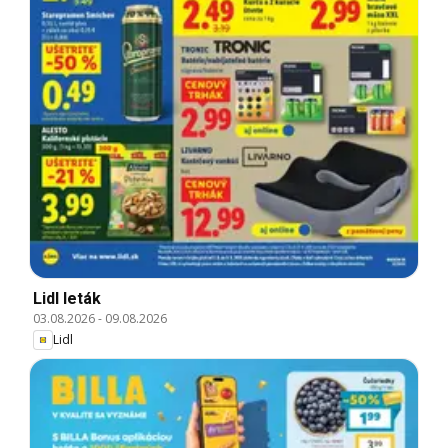
Lidl leták
03.08.2026
-
09.08.2026
Lidl