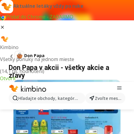
Aktuálne letáky vždy po ruke
Pridať do Chrome - ZADARMO
Kimbino
Don Papa
Všetky ponuky na jednom mieste
Don Papa v akcii - všetky akcie a
(14,1 tis. hodnotení)
zľavy
Otvoriť
Hľadajte obchody, kategórie, produkty...
Zvoľte mesto