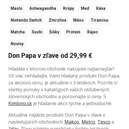
Maslo
Ashwagandha
Krúpy
Med
Káva
Nintendo Switch
Zmrzlina
Mäso
Tiramisu
Matcha
Sushi
Šišky
Protein
Rajec
Noviny
Don Papa v zľave od 29,99 €
Hľadáte v ktorom obchode nakúpite najlacnejšie?
Už viac nehľadajte. Vami hľadaný produkt Don Papa,
za akciovú cenu, je aktuálne v 3 letákoch. Pozrite si
všetky ponuky v katalógoch vašich obľúbených
slovenských obchodov a porovnajte si ceny. S
Kimbino.sk
je hľadanie akcií rýchle a jednoduché.
Aktuálne nájdete produkt Don Papa v zľave v
nasledujúcich obchodoch:
Makos
,
Metro
,
Tesco
a
1day
. Zľavy nájdete napríklad v týchto letákoch: