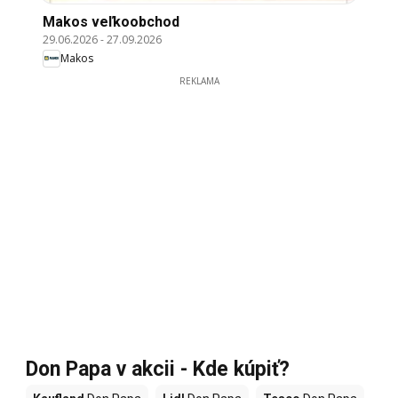
Makos veľkoobchod
29.06.2026
-
27.09.2026
Makos
REKLAMA
Don Papa v akcii - Kde kúpiť?