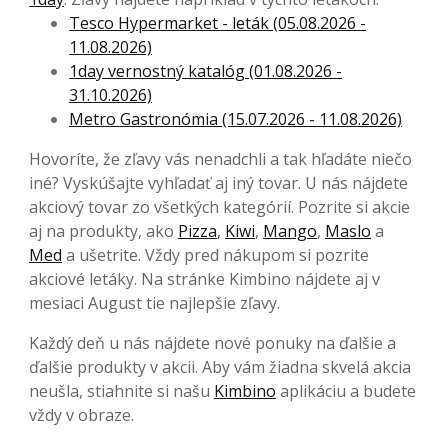
Tesco Hypermarket - leták (05.08.2026 -
11.08.2026)
1day vernostný katalóg (01.08.2026 -
31.10.2026)
Metro Gastronómia (15.07.2026 - 11.08.2026)
Hovoríte, že zľavy vás nenadchli a tak hľadáte niečo
iné? Vyskúšajte vyhľadať aj iný tovar. U nás nájdete
akciový tovar zo všetkých kategórií. Pozrite si akcie
aj na produkty, ako
Pizza
,
Kiwi
,
Mango
,
Maslo
a
Med
a ušetrite. Vždy pred nákupom si pozrite
akciové letáky. Na stránke Kimbino nájdete aj v
mesiaci August tie najlepšie zľavy.
Každý deň u nás nájdete nové ponuky na ďalšie a
ďalšie produkty v akcii. Aby vám žiadna skvelá akcia
neušla, stiahnite si našu
Kimbino
aplikáciu a budete
vždy v obraze.