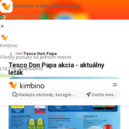
Aktuálne letáky vždy po ruke
Pridať do Chrome - ZADARMO
Kimbino
Tesco Don Papa
Všetky ponuky na jednom mieste
Tesco Don Papa akcia - aktuálny
(14,1 tis. hodnotení)
leták
Otvoriť
Hľadajte obchody, kategórie, produkty...
Zvoľte mesto