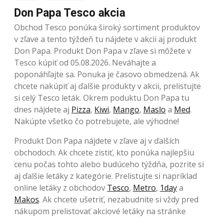
Don Papa Tesco akcia
Obchod Tesco ponúka široký sortiment produktov
v zľave a tento týždeň tu nájdete v akcii aj produkt
Don Papa. Produkt Don Papa v zľave si môžete v
Tesco kúpiť od 05.08.2026. Neváhajte a
poponáhľajte sa. Ponuka je časovo obmedzená. Ak
chcete nakúpiť aj ďalšie produkty v akcii, prelistujte
si celý Tesco leták. Okrem poduktu Don Papa tu
dnes nájdete aj
Pizza
,
Kiwi
,
Mango
,
Maslo
a
Med
.
Nakúpte všetko čo potrebujete, ale výhodne!
Produkt Don Papa nájdete v zľave aj v ďalších
obchodoch. Ak chcete zistiť, kto ponúka najlepšiu
cenu počas tohto alebo budúceho týždňa, pozrite si
aj ďalšie letáky z kategórie. Prelistujte si napríklad
online letáky z obchodov
Tesco
,
Metro
,
1day
a
Makos
. Ak chcete ušetriť, nezabudnite si vždy pred
nákupom prelistovať akciové letáky na stránke