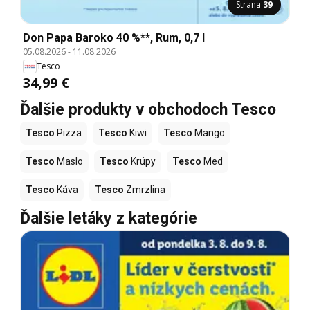
Strana
39
Don Papa Baroko 40 %**, Rum, 0,7 l
05.08.2026
-
11.08.2026
Tesco
34,99 €
Ďalšie produkty v obchodoch Tesco
Tesco
Pizza
Tesco
Kiwi
Tesco
Mango
Tesco
Maslo
Tesco
Krúpy
Tesco
Med
Tesco
Káva
Tesco
Zmrzlina
Ďalšie letáky z kategórie