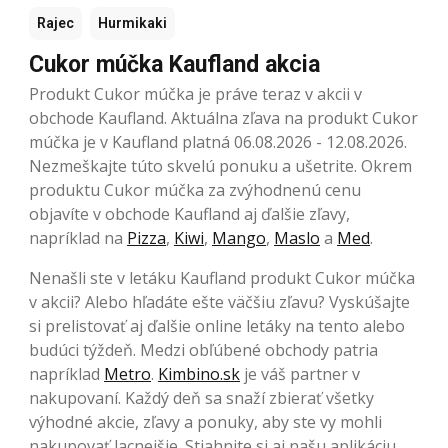
Rajec
Hurmikaki
Cukor múčka Kaufland akcia
Produkt Cukor múčka je práve teraz v akcii v
obchode Kaufland. Aktuálna zľava na produkt Cukor
múčka je v Kaufland platná 06.08.2026 - 12.08.2026.
Nezmeškajte túto skvelú ponuku a ušetrite. Okrem
produktu Cukor múčka za zvýhodnenú cenu
objavíte v obchode Kaufland aj ďalšie zľavy,
napríklad na
Pizza
,
Kiwi
,
Mango
,
Maslo
a
Med
.
Nenašli ste v letáku Kaufland produkt Cukor múčka
v akcii? Alebo hľadáte ešte väčšiu zľavu? Vyskúšajte
si prelistovať aj ďalšie online letáky na tento alebo
budúci týždeň. Medzi obľúbené obchody patria
napríklad
Metro
.
Kimbino.sk
je váš partner v
nakupovaní. Každý deň sa snaží zbierať všetky
výhodné akcie, zľavy a ponuky, aby ste vy mohli
nakupovať lacnejšie. Stiahnite si aj našu aplikáciu