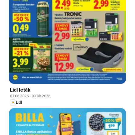
Lidl leták
03.08.2026
-
09.08.2026
Lidl