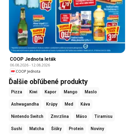
COOP Jednota leták
06.08.2026
-
12.08.2026
COOP Jednota
Ďalšie obľúbené produkty
Pizza
Kiwi
Kapor
Mango
Maslo
Ashwagandha
Krúpy
Med
Káva
Nintendo Switch
Zmrzlina
Mäso
Tiramisu
Sushi
Matcha
Šišky
Protein
Noviny