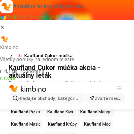
Aktuálne letáky vždy po ruke
Pridať do Chrome - ZADARMO
Kimbino
Kaufland Cukor múčka
Všetky ponuky na jednom mieste
Kaufland Cukor múčka akcia -
(14,1 tis. hodnotení)
aktuálny leták
Otvoriť
Pre daný výraz sme nenašli žiadne výsledky.
Ďalšie produkty v obchodoch
Hľadajte obchody, kategórie, produkty...
Zvoľte mesto
Kaufland
Kaufland
Pizza
Kaufland
Kiwi
Kaufland
Mango
Kaufland
Maslo
Kaufland
Krúpy
Kaufland
Med