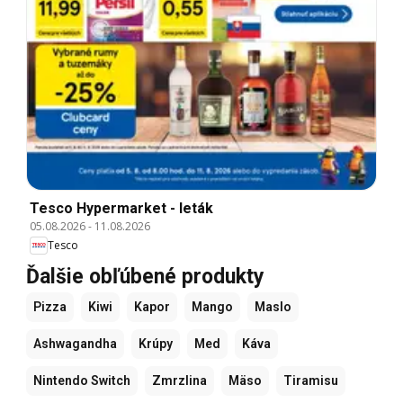
Tesco Hypermarket - leták
05.08.2026
-
11.08.2026
Tesco
Ďalšie obľúbené produkty
Pizza
Kiwi
Kapor
Mango
Maslo
Ashwagandha
Krúpy
Med
Káva
Nintendo Switch
Zmrzlina
Mäso
Tiramisu