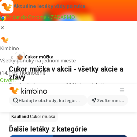
Aktuálne letáky vždy po ruke
Pridať do Chrome - ZADARMO
Kimbino
Cukor múčka
Všetky ponuky na jednom mieste
Cukor múčka v akcii - všetky akcie a
(14,1 tis. hodnotení)
zľavy
Otvoriť
Pre daný výraz sme nenašli žiadne výsledky.
Cukor múčka v akcii - Kde kúpiť?
Hľadajte obchody, kategórie, produkty...
Zvoľte mesto
Tesco
Cukor múčka
Lidl
Cukor múčka
Kaufland
Cukor múčka
Ďalšie letáky z kategórie