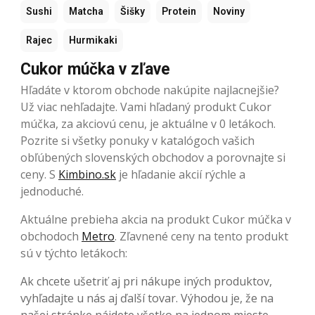
Sushi
Matcha
Šišky
Protein
Noviny
Rajec
Hurmikaki
Cukor múčka v zľave
Hľadáte v ktorom obchode nakúpite najlacnejšie?
Už viac nehľadajte. Vami hľadaný produkt Cukor
múčka, za akciovú cenu, je aktuálne v 0 letákoch.
Pozrite si všetky ponuky v katalógoch vašich
obľúbených slovenských obchodov a porovnajte si
ceny. S
Kimbino.sk
je hľadanie akcií rýchle a
jednoduché.
Aktuálne prebieha akcia na produkt Cukor múčka v
obchodoch
Metro
. Zľavnené ceny na tento produkt
sú v týchto letákoch:
Ak chcete ušetriť aj pri nákupe iných produktov,
vyhľadajte u nás aj ďalší tovar. Výhodou je, že na
našej stránke nájdete všetko na jednom mieste.