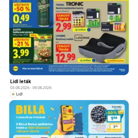
Lidl leták
03.08.2026
-
09.08.2026
Lidl