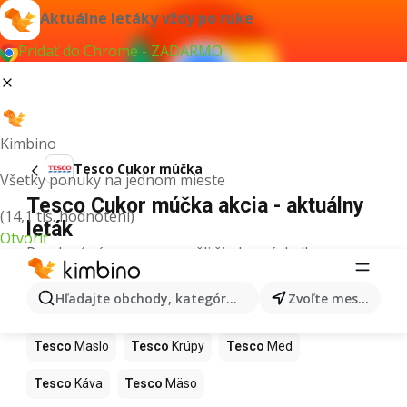
Aktuálne letáky vždy po ruke
Pridať do Chrome - ZADARMO
Kimbino
Tesco Cukor múčka
Všetky ponuky na jednom mieste
Tesco Cukor múčka akcia - aktuálny
(14,1 tis. hodnotení)
leták
Otvoriť
Pre daný výraz sme nenašli žiadne výsledky.
Ďalšie produkty v obchodoch Tesco
Hľadajte obchody, kategórie, produkty...
Zvoľte mesto
Tesco
Pizza
Tesco
Kiwi
Tesco
Mango
Tesco
Maslo
Tesco
Krúpy
Tesco
Med
Tesco
Káva
Tesco
Mäso