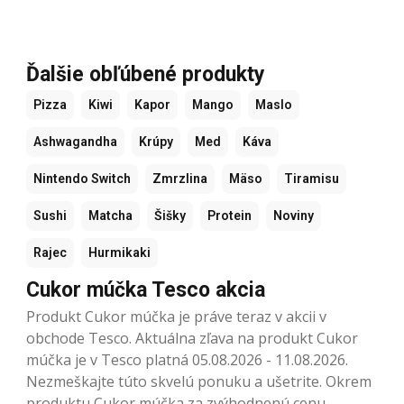
Ďalšie obľúbené produkty
Pizza
Kiwi
Kapor
Mango
Maslo
Ashwagandha
Krúpy
Med
Káva
Nintendo Switch
Zmrzlina
Mäso
Tiramisu
Sushi
Matcha
Šišky
Protein
Noviny
Rajec
Hurmikaki
Cukor múčka Tesco akcia
Produkt Cukor múčka je práve teraz v akcii v
obchode Tesco. Aktuálna zľava na produkt Cukor
múčka je v Tesco platná 05.08.2026 - 11.08.2026.
Nezmeškajte túto skvelú ponuku a ušetrite. Okrem
produktu Cukor múčka za zvýhodnenú cenu