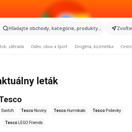
Hľadajte obchody, kategórie, produkty...
Zvoľt
tok, záhrada
Odev, obuv a šport
Drogéria, kozmetika
Cesto
aktuálny leták
 Tesco
 Switch
Tesco
Noviny
Tesco
Hurmikaki
Tesco
Polievky
Tesco
LEGO Friends