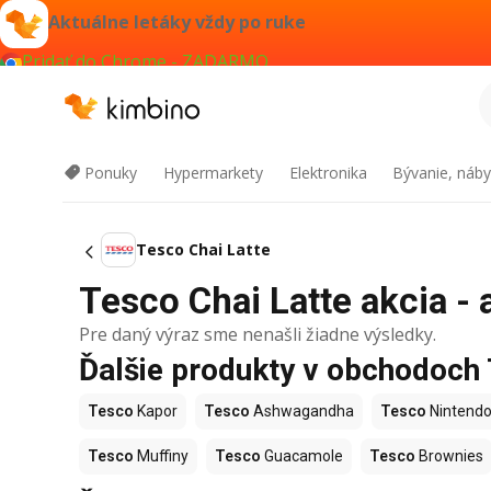
Aktuálne letáky vždy po ruke
Pridať do Chrome - ZADARMO
Ponuky
Hypermarkety
Elektronika
Bývanie, náby
Tesco Chai Latte
Tesco Chai Latte akcia - 
Pre daný výraz sme nenašli žiadne výsledky.
Ďalšie produkty v obchodoch
Tesco
Kapor
Tesco
Ashwagandha
Tesco
Nintendo
Tesco
Muffiny
Tesco
Guacamole
Tesco
Brownies