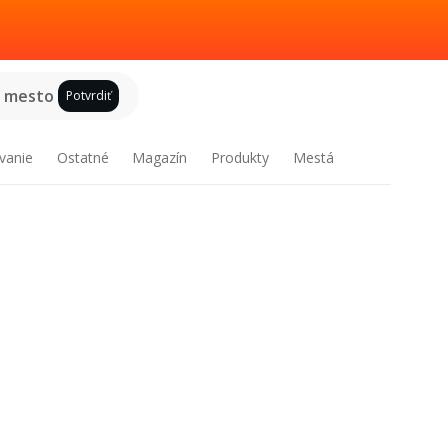
e mesto
Potvrdiť
vanie
Ostatné
Magazín
Produkty
Mestá