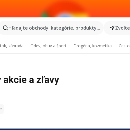
Hľadajte obchody, kategórie, produkty...
Zvoľt
tok, záhrada
Odev, obuv a šport
Drogéria, kozmetika
Cesto
y akcie a zľavy
e