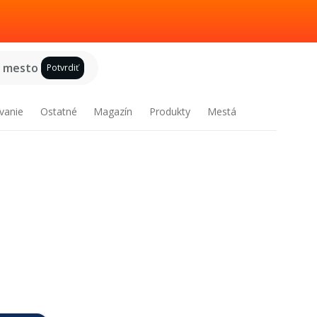
e mesto
Potvrdiť
vanie
Ostatné
Magazín
Produkty
Mestá