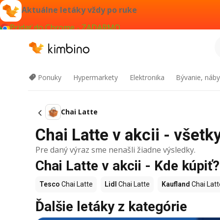
Aktuálne letáky vždy po ruke
Pridať do Chrome - ZADARMO
Ponuky
Hypermarkety
Elektronika
Bývanie, náby
Chai Latte
Chai Latte v akcii - všetk
Pre daný výraz sme nenašli žiadne výsledky.
Chai Latte v akcii - Kde kúpiť?
Tesco
Chai Latte
Lidl
Chai Latte
Kaufland
Chai Latt
Ďalšie letáky z kategórie