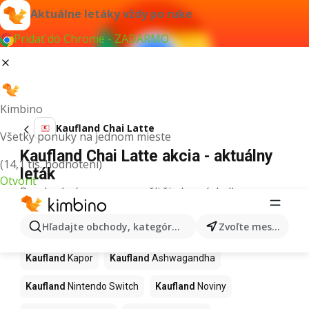
Aktuálne letáky vždy po ruke
Pridať do Chrome - ZADARMO
Kimbino
Kaufland Chai Latte
Všetky ponuky na jednom mieste
Kaufland Chai Latte akcia - aktuálny
(14,1 tis. hodnotení)
leták
Otvoriť
Pre daný výraz sme nenašli žiadne výsledky.
Ďalšie produkty v obchodoch
Hľadajte obchody, kategórie, produkty...
Zvoľte mesto
Kaufland
Kaufland
Kapor
Kaufland
Ashwagandha
Kaufland
Nintendo Switch
Kaufland
Noviny