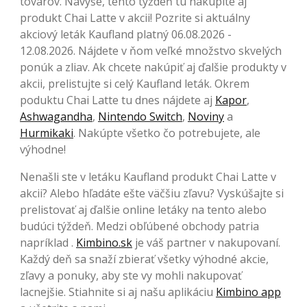
tovarov. Navyše, tento týždeň tu nakúpite aj
produkt Chai Latte v akcii! Pozrite si aktuálny
akciový leták Kaufland platný 06.08.2026 -
12.08.2026. Nájdete v ňom veľké množstvo skvelých
ponúk a zliav. Ak chcete nakúpiť aj ďalšie produkty v
akcii, prelistujte si celý Kaufland leták. Okrem
poduktu Chai Latte tu dnes nájdete aj
Kapor
,
Ashwagandha
,
Nintendo Switch
,
Noviny
a
Hurmikaki
. Nakúpte všetko čo potrebujete, ale
výhodne!
Nenašli ste v letáku Kaufland produkt Chai Latte v
akcii? Alebo hľadáte ešte väčšiu zľavu? Vyskúšajte si
prelistovať aj ďalšie online letáky na tento alebo
budúci týždeň. Medzi obľúbené obchody patria
napríklad .
Kimbino.sk
je váš partner v nakupovaní.
Každý deň sa snaží zbierať všetky výhodné akcie,
zľavy a ponuky, aby ste vy mohli nakupovať
lacnejšie. Stiahnite si aj našu aplikáciu
Kimbino app