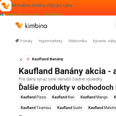
Aktuálne letáky vždy po ruke
Pridať do Chrome - ZADARMO
Ponuky
Hypermarkety
Elektronika
Bývanie, náby
Kaufland Banány
Kaufland Banány akcia - 
Pre daný výraz sme nenašli žiadne výsledky.
Ďalšie produkty v obchodoch
Kaufland
Pizza
Kaufland
Kiwi
Kaufland
Mango
K
Kaufland
Tiramisu
Kaufland
Sushi
Kaufland
Match