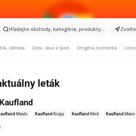
Hľadajte obchody, kategórie, produkty...
Zvoľt
tok, záhrada
Odev, obuv a šport
Drogéria, kozmetika
Cesto
aktuálny leták
 Kaufland
aufland
Maslo
Kaufland
Krúpy
Kaufland
Med
Kaufland
Mäso
a