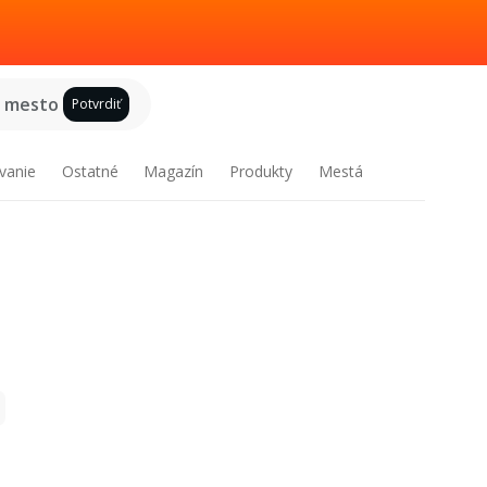
e mesto
Potvrdiť
vanie
Ostatné
Magazín
Produkty
Mestá