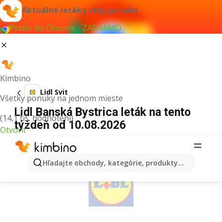
Aktuálne letáky vždy po ruke
Pridať do Chrome - ZADARMO
Kimbino
Lidl Svit
Všetky ponuky na jednom mieste
Lidl Banská Bystrica leták na tento
(14,1 tis. hodnotení)
týždeň od 10.08.2026
Otvoriť
REKLAMA
Hľadajte obchody, kategórie, produkty...