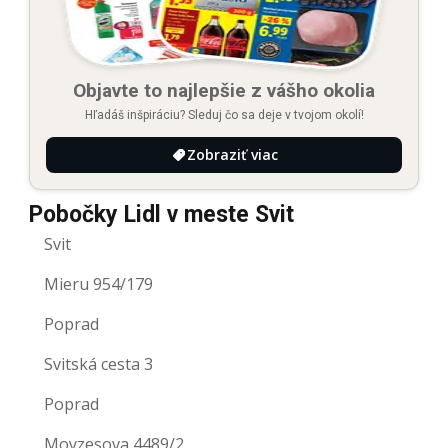
Objavte to najlepšie z vášho okolia
Hľadáš inšpiráciu? Sleduj čo sa deje v tvojom okolí!
Zobraziť viac
Pobočky Lidl v meste Svit
Svit
Mieru 954/179
Poprad
Svitská cesta 3
Poprad
Moyzesova 4489/2