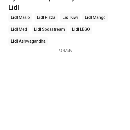
Lidl
Lidl
Maslo
Lidl
Pizza
Lidl
Kiwi
Lidl
Mango
Lidl
Med
Lidl
Sodastream
Lidl
LEGO
Lidl
Ashwagandha
REKLAMA