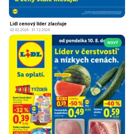
Lidl cenový líder zlacňuje
02.02.2026
-
31.12.2026
NOVÝ