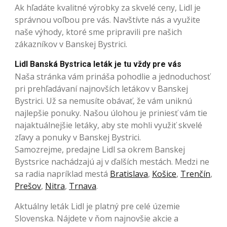
Ak hľadáte kvalitné výrobky za skvelé ceny, Lidl je
správnou voľbou pre vás. Navštívte nás a využite
naše výhody, ktoré sme pripravili pre našich
zákazníkov v Banskej Bystrici.
Lidl Banská Bystrica leták je tu vždy pre vás
Naša stránka vám prináša pohodlie a jednoduchosť
pri prehľadávaní najnovších letákov v Banskej
Bystrici. Už sa nemusíte obávať, že vám uniknú
najlepšie ponuky. Našou úlohou je priniesť vám tie
najaktuálnejšie letáky, aby ste mohli využiť skvelé
zľavy a ponuky v Banskej Bystrici.
Samozrejme, predajne Lidl sa okrem Banskej
Bystsrice nachádzajú aj v ďalších mestách. Medzi ne
sa radia napríklad mestá
Bratislava
,
Košice
,
Trenčín
,
Prešov
,
Nitra
,
Trnava
.
Aktuálny leták Lidl je platný pre celé územie
Slovenska. Nájdete v ňom najnovšie akcie a