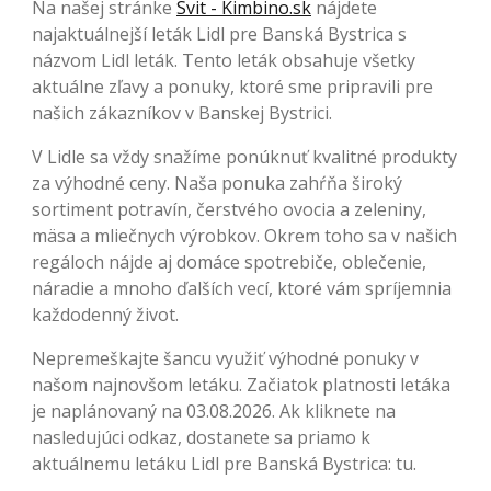
Na našej stránke
Svit - Kimbino.sk
nájdete
najaktuálnejší leták Lidl pre Banská Bystrica s
názvom Lidl leták. Tento leták obsahuje všetky
aktuálne zľavy a ponuky, ktoré sme pripravili pre
našich zákazníkov v Banskej Bystrici.
V Lidle sa vždy snažíme ponúknuť kvalitné produkty
za výhodné ceny. Naša ponuka zahŕňa široký
sortiment potravín, čerstvého ovocia a zeleniny,
mäsa a mliečnych výrobkov. Okrem toho sa v našich
regáloch nájde aj domáce spotrebiče, oblečenie,
náradie a mnoho ďalších vecí, ktoré vám spríjemnia
každodenný život.
Nepremeškajte šancu využiť výhodné ponuky v
našom najnovšom letáku. Začiatok platnosti letáka
je naplánovaný na 03.08.2026. Ak kliknete na
nasledujúci odkaz, dostanete sa priamo k
aktuálnemu letáku Lidl pre Banská Bystrica: tu.