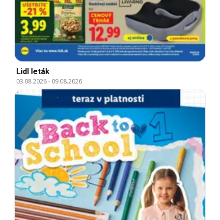
Lidl leták
03.08.2026
-
09.08.2026