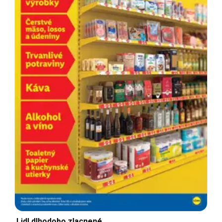
Lidl dlhodobo zlacnené