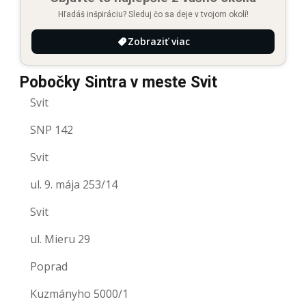
Hľadáš inšpiráciu? Sleduj čo sa deje v tvojom okolí!
Zobraziť viac
Pobočky Sintra v meste Svit
Svit
SNP 142
Svit
ul. 9. mája 253/14
Svit
ul. Mieru 29
Poprad
Kuzmányho 5000/1