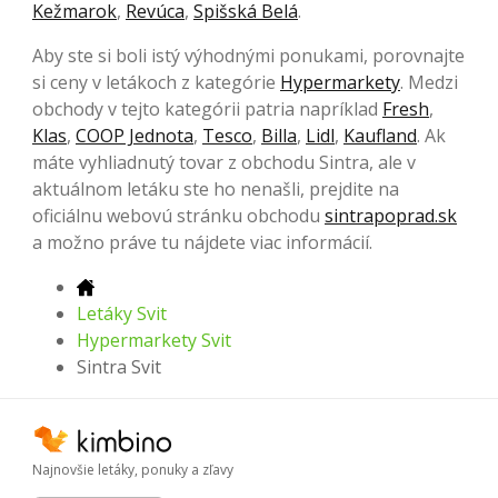
Kežmarok
,
Revúca
,
Spišská Belá
.
Aby ste si boli istý výhodnými ponukami, porovnajte
si ceny v letákoch z kategórie
Hypermarkety
. Medzi
obchody v tejto kategórii patria napríklad
Fresh
,
Klas
,
COOP Jednota
,
Tesco
,
Billa
,
Lidl
,
Kaufland
. Ak
máte vyhliadnutý tovar z obchodu Sintra, ale v
aktuálnom letáku ste ho nenašli, prejdite na
oficiálnu webovú stránku obchodu
sintrapoprad.sk
a možno práve tu nájdete viac informácií.
Letáky Svit
Hypermarkety Svit
Sintra Svit
Najnovšie letáky, ponuky a zľavy