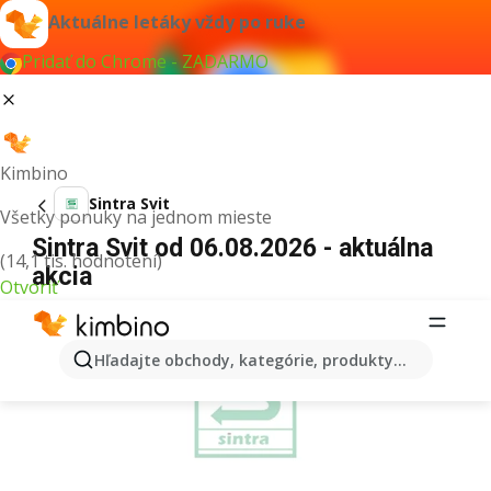
Aktuálne letáky vždy po ruke
Pridať do Chrome - ZADARMO
Kimbino
Sintra Svit
Všetky ponuky na jednom mieste
Sintra Svit od 06.08.2026 - aktuálna
(14,1 tis. hodnotení)
akcia
Otvoriť
REKLAMA
Hľadajte obchody, kategórie, produkty...