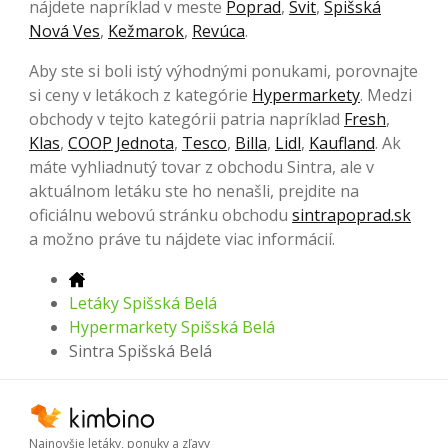
nájdete napríklad v meste
Poprad
,
Svit
,
Spišská
Nová Ves
,
Kežmarok
,
Revúca
.
Aby ste si boli istý výhodnými ponukami, porovnajte
si ceny v letákoch z kategórie
Hypermarkety
. Medzi
obchody v tejto kategórii patria napríklad
Fresh
,
Klas
,
COOP Jednota
,
Tesco
,
Billa
,
Lidl
,
Kaufland
. Ak
máte vyhliadnutý tovar z obchodu Sintra, ale v
aktuálnom letáku ste ho nenašli, prejdite na
oficiálnu webovú stránku obchodu
sintrapoprad.sk
a možno práve tu nájdete viac informácií.
Letáky Spišská Belá
Hypermarkety Spišská Belá
Sintra Spišská Belá
Najnovšie letáky, ponuky a zľavy