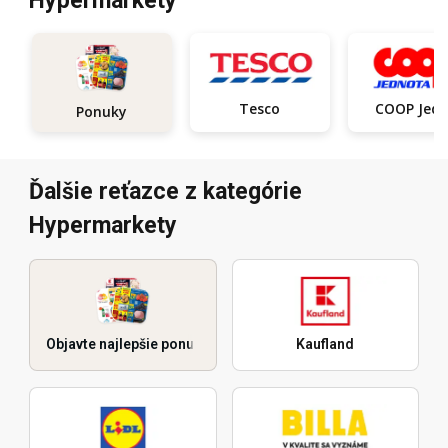
Hypermarkety
Tesco
COOP Je
Ponuky
Ďalšie reťazce z kategórie
Hypermarkety
Objavte najlepšie ponuky
Kaufland