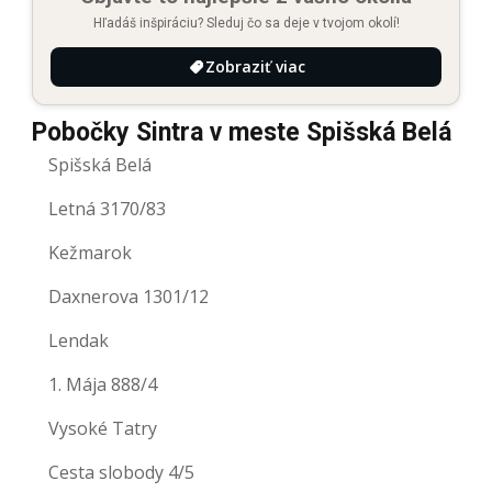
Hľadáš inšpiráciu? Sleduj čo sa deje v tvojom okolí!
Zobraziť viac
Pobočky Sintra v meste Spišská Belá
Spišská Belá
Letná 3170/83
Kežmarok
Daxnerova 1301/12
Lendak
1. Mája 888/4
Vysoké Tatry
Cesta slobody 4/5