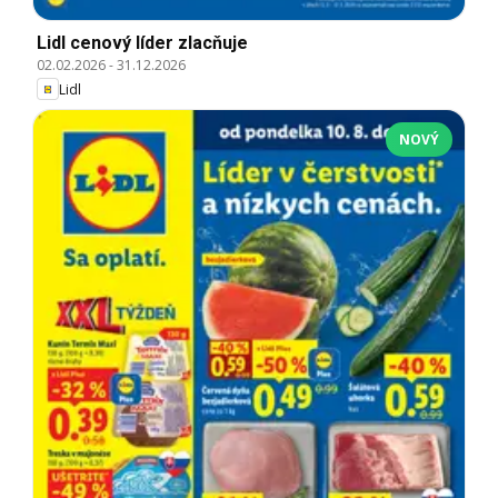
Lidl cenový líder zlacňuje
02.02.2026
-
31.12.2026
Lidl
NOVÝ