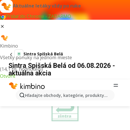
Aktuálne letáky vždy po ruke
Pridať do Chrome - ZADARMO
Kimbino
Sintra Spišská Belá
Všetky ponuky na jednom mieste
Sintra Spišská Belá od 06.08.2026 -
(14,1 tis. hodnotení)
aktuálna akcia
Otvoriť
REKLAMA
Hľadajte obchody, kategórie, produkty...