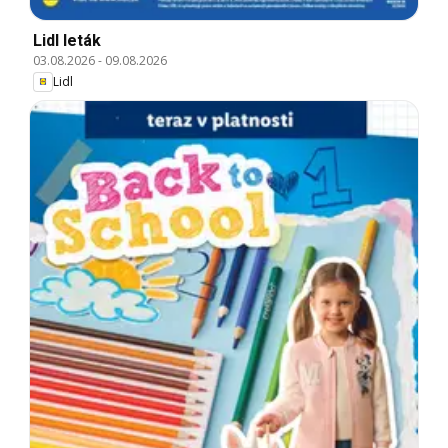
Lidl leták
03.08.2026
-
09.08.2026
Lidl