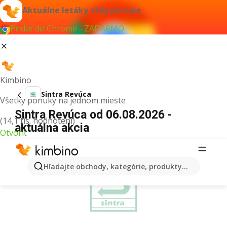
Aktuálne letáky vždy po ruke
Pridať do Chrome - ZADARMO
Kimbino
Sintra Revúca
Všetky ponuky na jednom mieste
Sintra Revúca od 06.08.2026 -
(14,1 tis. hodnotení)
aktuálna akcia
Otvoriť
REKLAMA
Hľadajte obchody, kategórie, produkty...