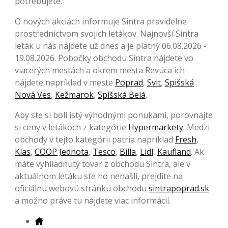
potrebujete.
O nových akciách informuje Sintra pravidelne
prostredníctvom svojich letákov. Najnovší Sintra
leták u nás nájdete už dnes a je platný 06.08.2026 -
19.08.2026. Pobočky obchodu Sintra nájdete vo
viacerých mestách a okrem mesta Revúca ich
nájdete napríklad v meste
Poprad
,
Svit
,
Spišská
Nová Ves
,
Kežmarok
,
Spišská Belá
.
Aby ste si boli istý výhodnými ponukami, porovnajte
si ceny v letákoch z kategórie
Hypermarkety
. Medzi
obchody v tejto kategórii patria napríklad
Fresh
,
Klas
,
COOP Jednota
,
Tesco
,
Billa
,
Lidl
,
Kaufland
. Ak
máte vyhliadnutý tovar z obchodu Sintra, ale v
aktuálnom letáku ste ho nenašli, prejdite na
oficiálnu webovú stránku obchodu
sintrapoprad.sk
a možno práve tu nájdete viac informácií.