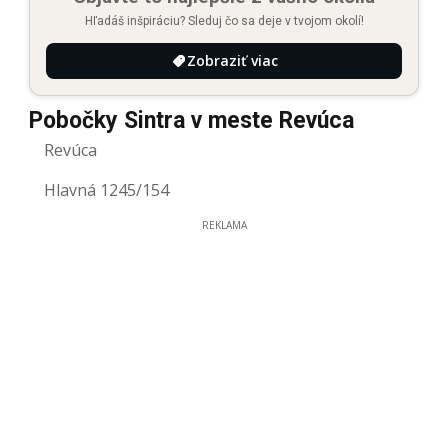
Hľadáš inšpiráciu? Sleduj čo sa deje v tvojom okolí!
Zobraziť viac
Pobočky Sintra v meste Revúca
Revúca
Hlavná 1245/154
REKLAMA