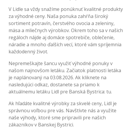
V Lidle sa vždy snažíme ponúknuť kvalitné produkty
za výhodné ceny. Naša ponuka zahŕňa široký
sortiment potravín, čerstvého ovocia a zeleniny,
mäsa a mliečnych výrobkov. Okrem toho sa v našich
regáloch nájde aj domáce spotrebiče, oblečenie,
náradie a mnoho ďalších vecí, ktoré vám spríjemnia
každodenný život.
Nepremeškajte šancu využiť výhodné ponuky v
našom najnovšom letáku. Začiatok platnosti letáka
je naplánovaný na 03.08.2026. Ak kliknete na
nasledujúci odkaz, dostanete sa priamo k
aktuálnemu letáku Lidl pre Banská Bystrica: tu.
Ak hľadáte kvalitné výrobky za skvelé ceny, Lidl je
správnou voľbou pre vás. Navštívte nás a využite
naše výhody, ktoré sme pripravili pre našich
zákazníkov v Banskej Bystrici.