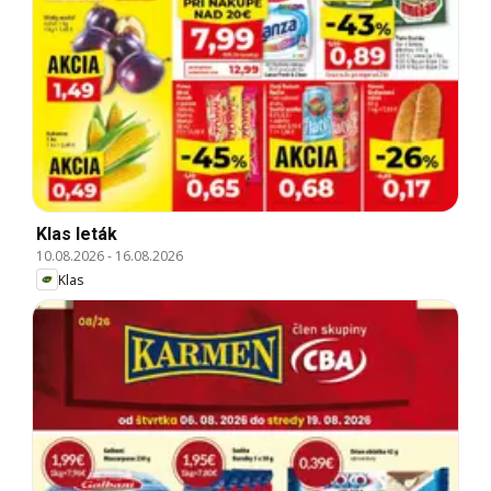
Klas leták
10.08.2026
-
16.08.2026
Klas