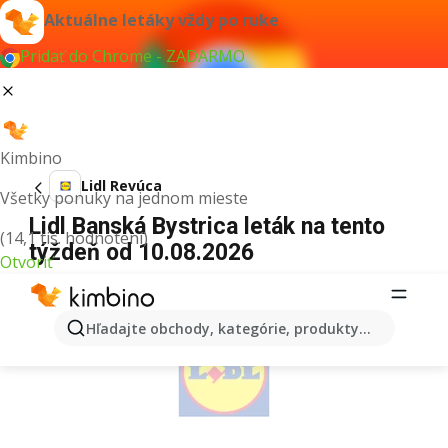
Aktuálne letáky vždy po ruke
Pridať do Chrome - ZADARMO
Kimbino
Lidl Revúca
Všetky ponuky na jednom mieste
Lidl Banská Bystrica leták na tento
(14,1 tis. hodnotení)
týždeň od 10.08.2026
Otvoriť
REKLAMA
Hľadajte obchody, kategórie, produkty...