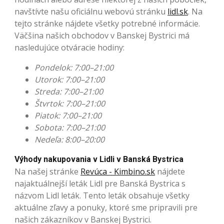
navštívte našu oficiálnu webovú stránku
lidl.sk
. Na
tejto stránke nájdete všetky potrebné informácie.
Väčšina našich obchodov v Banskej Bystrici má
nasledujúce otváracie hodiny:
Pondelok: 7:00–21:00
Utorok: 7:00–21:00
Streda: 7:00–21:00
Štvrtok: 7:00–21:00
Piatok: 7:00–21:00
Sobota: 7:00–21:00
Nedeľa: 8:00–20:00
Výhody nakupovania v Lidli v Banská Bystrica
Na našej stránke
Revúca - Kimbino.sk
nájdete
najaktuálnejší leták Lidl pre Banská Bystrica s
názvom Lidl leták. Tento leták obsahuje všetky
aktuálne zľavy a ponuky, ktoré sme pripravili pre
našich zákazníkov v Banskej Bystrici.