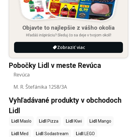
Objavte to najlepšie z vášho okolia
Hľadáš inšpiráciu? Sleduj čo sa deje v tvojom okolí!
Zobraziť viac
Pobočky Lidl v meste Revúca
Revúca
M. R. Štefánika 1258/3A
Vyhľadávané produkty v obchodoch
Lidl
Lidl
Maslo
Lidl
Pizza
Lidl
Kiwi
Lidl
Mango
Lidl
Med
Lidl
Sodastream
Lidl
LEGO