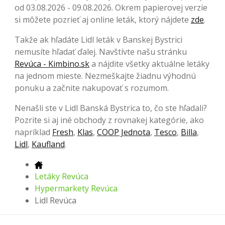
od 03.08.2026 - 09.08.2026. Okrem papierovej verzie
si môžete pozrieť aj online leták, ktorý nájdete
zde
.
Takže ak hľadáte Lidl leták v Banskej Bystrici
nemusíte hľadať ďalej. Navštívte našu stránku
Revúca - Kimbino.sk
a nájdite všetky aktuálne letáky
na jednom mieste. Nezmeškajte žiadnu výhodnú
ponuku a začnite nakupovať s rozumom.
Nenašli ste v Lidl Banská Bystrica to, čo ste hľadali?
Pozrite si aj iné obchody z rovnakej kategórie, ako
napríklad
Fresh
,
Klas
,
COOP Jednota
,
Tesco
,
Billa
,
Lidl
,
Kaufland
.
Letáky Revúca
Hypermarkety Revúca
Lidl Revúca