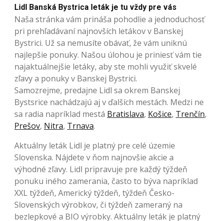
Lidl Banská Bystrica leták je tu vždy pre vás
Naša stránka vám prináša pohodlie a jednoduchosť
pri prehľadávaní najnovších letákov v Banskej
Bystrici. Už sa nemusíte obávať, že vám uniknú
najlepšie ponuky. Našou úlohou je priniesť vám tie
najaktuálnejšie letáky, aby ste mohli využiť skvelé
zľavy a ponuky v Banskej Bystrici.
Samozrejme, predajne Lidl sa okrem Banskej
Bystsrice nachádzajú aj v ďalších mestách. Medzi ne
sa radia napríklad mestá
Bratislava
,
Košice
,
Trenčín
,
Prešov
,
Nitra
,
Trnava
.
Aktuálny leták Lidl je platný pre celé územie
Slovenska. Nájdete v ňom najnovšie akcie a
výhodné zľavy. Lidl pripravuje pre každý týždeň
ponuku iného zamerania, často to býva napríklad
XXL týždeň, Americký týždeň, týždeň Česko-
Slovenských výrobkov, či týždeň zameraný na
bezlepkové a BIO výrobky. Aktuálny leták je platný