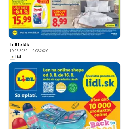
Lidl leták
10.08.2026
-
16.08.2026
Lidl