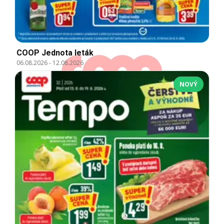
COOP Jednota leták
06.08.2026
-
12.08.2026
NOVÝ