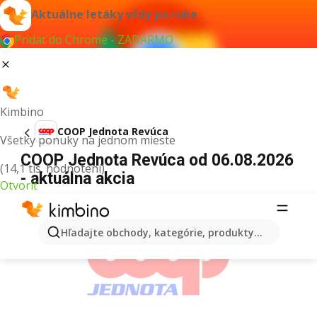
Aktuálne letáky vždy po ruke
Pridať do Chrome - ZADARMO
Kimbino
COOP Jednota Revúca
Všetky ponuky na jednom mieste
COOP Jednota Revúca od 06.08.2026
(14,1 tis. hodnotení)
- aktuálna akcia
Otvoriť
REKLAMA
Hľadajte obchody, kategórie, produkty...