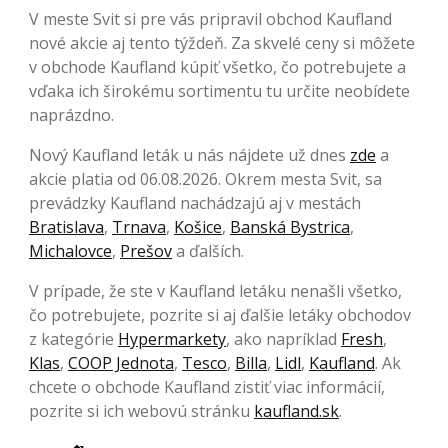
V meste Svit si pre vás pripravil obchod Kaufland
nové akcie aj tento týždeň. Za skvelé ceny si môžete
v obchode Kaufland kúpiť všetko, čo potrebujete a
vďaka ich širokému sortimentu tu určite neobídete
naprázdno.
Nový Kaufland leták u nás nájdete už dnes
zde
a
akcie platia od 06.08.2026. Okrem mesta Svit, sa
prevádzky Kaufland nachádzajú aj v mestách
Bratislava
,
Trnava
,
Košice
,
Banská Bystrica
,
Michalovce
,
Prešov
a ďalších.
V prípade, že ste v Kaufland letáku nenašli všetko,
čo potrebujete, pozrite si aj ďalšie letáky obchodov
z kategórie
Hypermarkety
, ako napríklad
Fresh
,
Klas
,
COOP Jednota
,
Tesco
,
Billa
,
Lidl
,
Kaufland
. Ak
chcete o obchode Kaufland zistiť viac informácií,
pozrite si ich webovú stránku
kaufland.sk
.