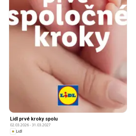
Lidl prvé kroky spolu
02.03.2026
-
31.03.2027
Lidl