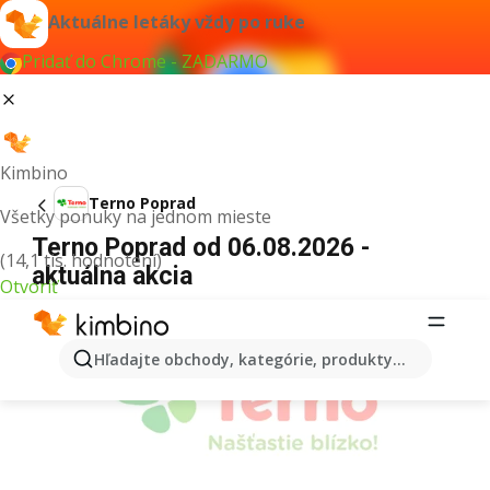
Aktuálne letáky vždy po ruke
Pridať do Chrome - ZADARMO
Kimbino
Terno Poprad
Všetky ponuky na jednom mieste
Terno Poprad od 06.08.2026 -
(14,1 tis. hodnotení)
aktuálna akcia
Otvoriť
REKLAMA
Hľadajte obchody, kategórie, produkty...