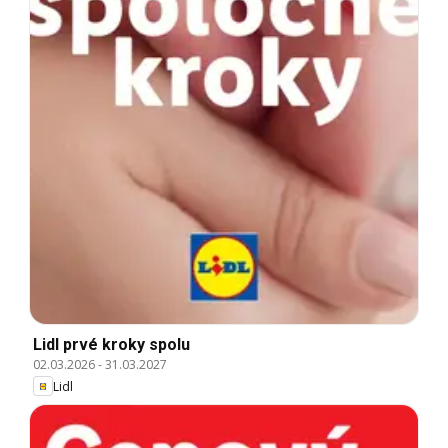
Lidl prvé kroky spolu
02.03.2026
-
31.03.2027
Lidl