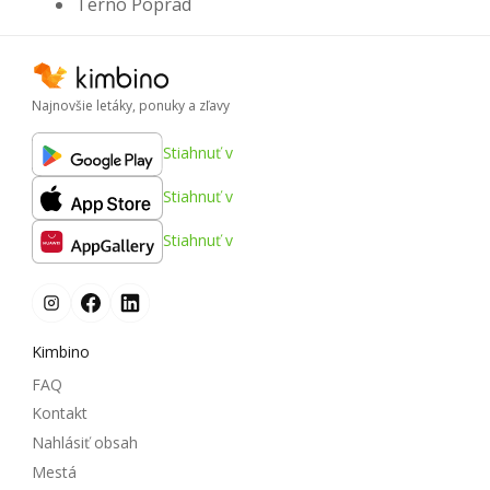
Terno Poprad
Najnovšie letáky, ponuky a zľavy
Stiahnuť v
Stiahnuť v
Stiahnuť v
Kimbino
FAQ
Kontakt
Nahlásiť obsah
Mestá