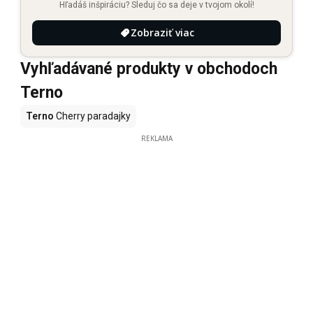
Hľadáš inšpiráciu? Sleduj čo sa deje v tvojom okolí!
Zobraziť viac
Vyhľadávané produkty v obchodoch
Terno
Terno
Cherry paradajky
REKLAMA