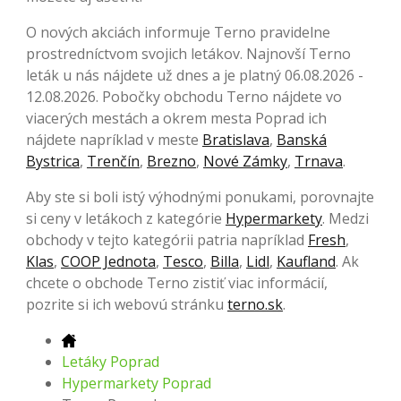
O nových akciách informuje Terno pravidelne
prostredníctvom svojich letákov. Najnovší Terno
leták u nás nájdete už dnes a je platný 06.08.2026 -
12.08.2026. Pobočky obchodu Terno nájdete vo
viacerých mestách a okrem mesta Poprad ich
nájdete napríklad v meste
Bratislava
,
Banská
Bystrica
,
Trenčín
,
Brezno
,
Nové Zámky
,
Trnava
.
Aby ste si boli istý výhodnými ponukami, porovnajte
si ceny v letákoch z kategórie
Hypermarkety
. Medzi
obchody v tejto kategórii patria napríklad
Fresh
,
Klas
,
COOP Jednota
,
Tesco
,
Billa
,
Lidl
,
Kaufland
. Ak
chcete o obchode Terno zistiť viac informácií,
pozrite si ich webovú stránku
terno.sk
.
Letáky Poprad
Hypermarkety Poprad