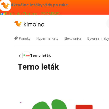
Aktuálne letáky vždy po ruke
Pridať do Chrome - ZADARMO
Ponuky
Hypermarkety
Elektronika
Byvanie, naby
Terno leták
Terno leták