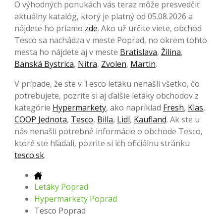
O výhodných ponukách vás teraz môže presvedčiť
aktuálny katalóg, ktorý je platný od 05.08.2026 a
nájdete ho priamo
zde
. Ako už určite viete, obchod
Tesco sa nachádza v meste Poprad, no okrem tohto
mesta ho nájdete aj v meste
Bratislava
,
Žilina
,
Banská Bystrica
,
Nitra
,
Zvolen
,
Martin
.
V prípade, že ste v Tesco letáku nenašli všetko, čo
potrebujete, pozrite si aj ďalšie letáky obchodov z
kategórie
Hypermarkety
, ako napríklad
Fresh
,
Klas
,
COOP Jednota
,
Tesco
,
Billa
,
Lidl
,
Kaufland
. Ak ste u
nás nenašli potrebné informácie o obchode Tesco,
ktoré ste hľadali, pozrite si ich oficiálnu stránku
tesco.sk
.
Letáky Poprad
Hypermarkety Poprad
Tesco Poprad