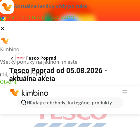
Aktuálne letáky vždy po ruke
Pridať do Chrome - ZADARMO
Kimbino
Tesco Poprad
Všetky ponuky na jednom mieste
Tesco Poprad od 05.08.2026 -
(14,1 tis. hodnotení)
aktuálna akcia
Otvoriť
REKLAMA
Hľadajte obchody, kategórie, produkty...