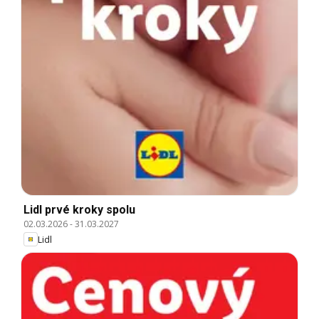
Lidl prvé kroky spolu
02.03.2026
-
31.03.2027
Lidl