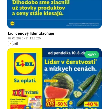
Lidl cenový líder zlacňuje
02.02.2026
-
31.12.2026
Lidl
NOVÝ