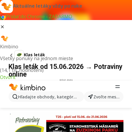
Aktuálne letáky vždy po ruke
Pridať do Chrome - ZADARMO
Kimbino
Klas leták
Všetky ponuky na jednom mieste
Klas leták od 15.06.2026 → Potraviny
(14,1 tis. hodnotení)
online
Otvoriť
REKLAMA
Hľadajte obchody, kategórie, produkty...
Zvoľte mesto