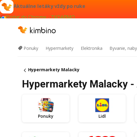
Aktuálne letáky vždy po ruke
Pridať do Chrome - ZADARMO
Ponuky
Hypermarkety
Elektronika
Byvanie, naby
Hypermarkety Malacky
Hypermarkety Malacky - 
Ponuky
Lidl