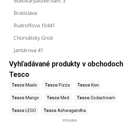
Malokarpatské nám. 3
Bratislava
Rudroffova 10441
Chorvátsky Grob
Jantárova 41
Vyhľadávané produkty v obchodoch
Tesco
Tesco
Maslo
Tesco
Pizza
Tesco
Kiwi
Tesco
Mango
Tesco
Med
Tesco
Sodastream
Tesco
LEGO
Tesco
Ashwagandha
REKLAMA