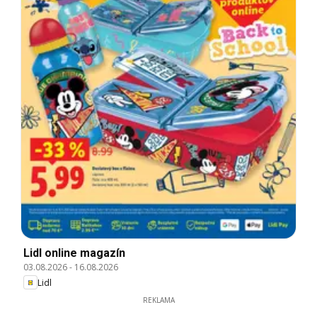
Lidl online magazín
03.08.2026
-
16.08.2026
Lidl
REKLAMA