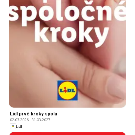
Lidl prvé kroky spolu
02.03.2026
-
31.03.2027
Lidl