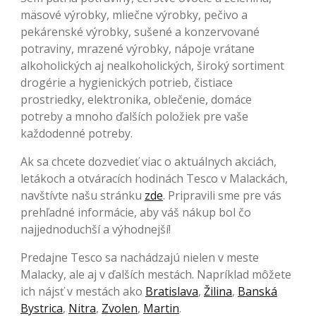
mäsové výrobky, mliečne výrobky, pečivo a
pekárenské výrobky, sušené a konzervované
potraviny, mrazené výrobky, nápoje vrátane
alkoholických aj nealkoholických, široký sortiment
drogérie a hygienických potrieb, čistiace
prostriedky, elektronika, oblečenie, domáce
potreby a mnoho ďalších položiek pre vaše
každodenné potreby.
Ak sa chcete dozvedieť viac o aktuálnych akciách,
letákoch a otváracích hodinách Tesco v Malackách,
navštívte našu stránku
zde
. Pripravili sme pre vás
prehľadné informácie, aby váš nákup bol čo
najjednoduchší a výhodnejší!
Predajne Tesco sa nachádzajú nielen v meste
Malacky, ale aj v ďalších mestách. Napríklad môžete
ich nájsť v mestách ako
Bratislava
,
Žilina
,
Banská
Bystrica
,
Nitra
,
Zvolen
,
Martin
.