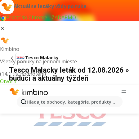
Aktuálne letáky vždy po ruke
Pridať do Chrome - ZADARMO
Kimbino
Tesco Malacky
Všetky ponuky na jednom mieste
Tesco Malacky leták od 12.08.2026 »
(14,1 tis. hodnotení)
budúci a aktuálny týždeň
Otvoriť
REKLAMA
Hľadajte obchody, kategórie, produkty...